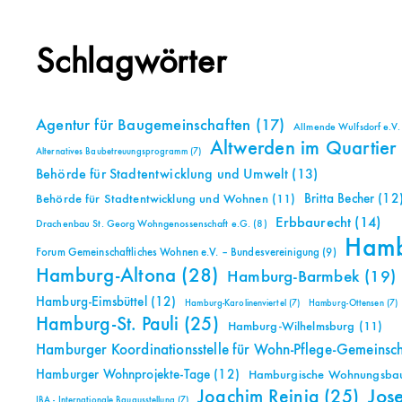
Schlagwörter
Agentur für Baugemeinschaften
(17)
Allmende Wulfsdorf e.V.
Altwerden im Quartier
Alternatives Baubetreuungsprogramm
(7)
Behörde für Stadtentwicklung und Umwelt
(13)
Britta Becher
(12
Behörde für Stadtentwicklung und Wohnen
(11)
Erbbaurecht
(14)
Drachenbau St. Georg Wohngenossenschaft e.G.
(8)
Ham
Forum Gemeinschaftliches Wohnen e.V. – Bundesvereinigung
(9)
Hamburg-Altona
(28)
Hamburg-Barmbek
(19)
Hamburg-Eimsbüttel
(12)
Hamburg-Karolinenviertel
(7)
Hamburg-Ottensen
(7)
Hamburg-St. Pauli
(25)
Hamburg-Wilhelmsburg
(11)
Hamburger Koordinationsstelle für Wohn-Pflege-Gemeinsc
Hamburger Wohnprojekte-Tage
(12)
Hamburgische Wohnungsbauk
Jos
Joachim Reinig
(25)
IBA - Internationale Bauausstellung
(7)