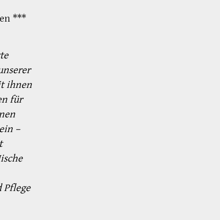
en ***
te
unserer
it ihnen
n für
onen
ein –
t
Nische
 Pflege