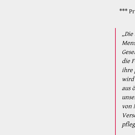
*** P
„Die
Mens
Gese
die 
ihre
wird
aus 
unse
von 
Vers
pfle