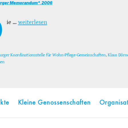
urger Memorandum*, 2006
D
ie …
weiterlesen
rger Koordinationsstelle für Wohn-Pflege-Gemeinschaften
,
Klaus Dörn
ter
sen
kte
Kleine Genossenschaften
Organisa