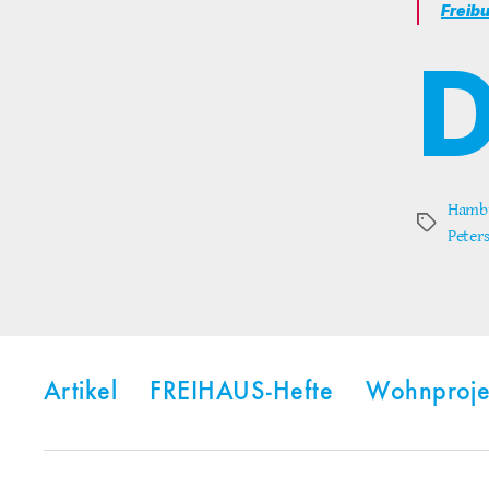
Freib
Hambu
Schlagwör
Peter
Artikel
FREIHAUS-Hefte
Wohnproje