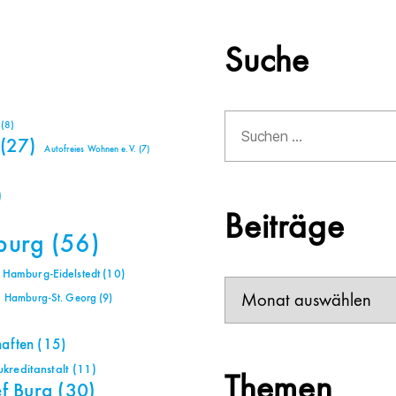
Suche
Suchen
(8)
nach:
(27)
Autofreies Wohnen e.V.
(7)
)
Beiträge
burg
(56)
Hamburg-Eidelstedt
(10)
Beiträge
Hamburg-St. Georg
(9)
haften
(15)
reditanstalt
(11)
Themen
ef Bura
(30)