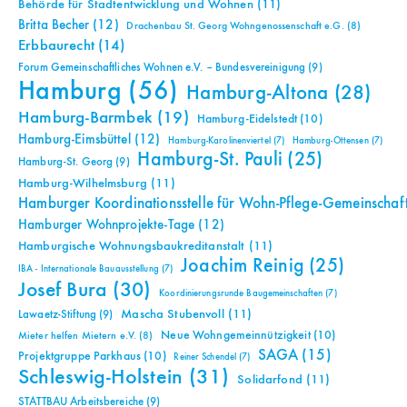
Behörde für Stadtentwicklung und Wohnen
(11)
Britta Becher
(12)
Drachenbau St. Georg Wohngenossenschaft e.G.
(8)
Erbbaurecht
(14)
Forum Gemeinschaftliches Wohnen e.V. – Bundesvereinigung
(9)
Hamburg
(56)
Hamburg-Altona
(28)
Hamburg-Barmbek
(19)
Hamburg-Eidelstedt
(10)
Hamburg-Eimsbüttel
(12)
Hamburg-Karolinenviertel
(7)
Hamburg-Ottensen
(7)
Hamburg-St. Pauli
(25)
Hamburg-St. Georg
(9)
Hamburg-Wilhelmsburg
(11)
Hamburger Koordinationsstelle für Wohn-Pflege-Gemeinschaf
Hamburger Wohnprojekte-Tage
(12)
Hamburgische Wohnungsbaukreditanstalt
(11)
Joachim Reinig
(25)
IBA - Internationale Bauausstellung
(7)
Josef Bura
(30)
Koordinierungsrunde Baugemeinschaften
(7)
Mascha Stubenvoll
(11)
Lawaetz-Stiftung
(9)
Neue Wohngemeinnützigkeit
(10)
Mieter helfen Mietern e.V.
(8)
SAGA
(15)
Projektgruppe Parkhaus
(10)
Reiner Schendel
(7)
Schleswig-Holstein
(31)
Solidarfond
(11)
STATTBAU Arbeitsbereiche
(9)