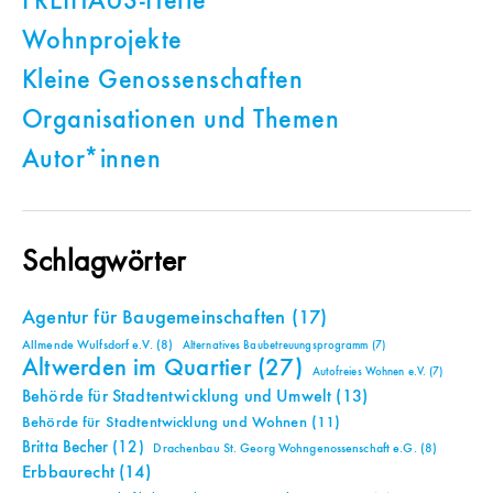
FREIHAUS-Hefte
Wohnprojekte
Kleine Genossenschaften
Organisationen und Themen
Autor*innen
Schlagwörter
Agentur für Baugemeinschaften
(17)
Allmende Wulfsdorf e.V.
(8)
Alternatives Baubetreuungsprogramm
(7)
Altwerden im Quartier
(27)
Autofreies Wohnen e.V.
(7)
Behörde für Stadtentwicklung und Umwelt
(13)
Behörde für Stadtentwicklung und Wohnen
(11)
Britta Becher
(12)
Drachenbau St. Georg Wohngenossenschaft e.G.
(8)
Erbbaurecht
(14)