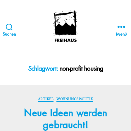
Suchen
Menü
FREIHAUS-
Archiv
|
STATTBAU
Schlagwort:
non-profit housing
HAMBURG
Kategorien
ARTIKEL
WOHNUNGSPOLITIK
Neue Ideen werden
gebraucht!