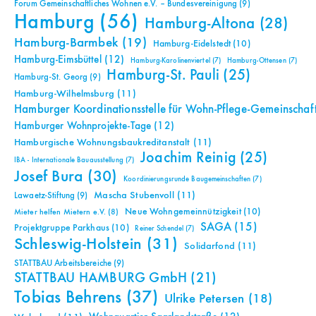
Forum Gemeinschaftliches Wohnen e.V. – Bundesvereinigung
(9)
Hamburg
(56)
Hamburg-Altona
(28)
Hamburg-Barmbek
(19)
Hamburg-Eidelstedt
(10)
Hamburg-Eimsbüttel
(12)
Hamburg-Karolinenviertel
(7)
Hamburg-Ottensen
(7)
Hamburg-St. Pauli
(25)
Hamburg-St. Georg
(9)
Hamburg-Wilhelmsburg
(11)
Hamburger Koordinationsstelle für Wohn-Pflege-Gemeinschaf
Hamburger Wohnprojekte-Tage
(12)
Hamburgische Wohnungsbaukreditanstalt
(11)
Joachim Reinig
(25)
IBA - Internationale Bauausstellung
(7)
Josef Bura
(30)
Koordinierungsrunde Baugemeinschaften
(7)
Mascha Stubenvoll
(11)
Lawaetz-Stiftung
(9)
Neue Wohngemeinnützigkeit
(10)
Mieter helfen Mietern e.V.
(8)
SAGA
(15)
Projektgruppe Parkhaus
(10)
Reiner Schendel
(7)
Schleswig-Holstein
(31)
Solidarfond
(11)
STATTBAU Arbeitsbereiche
(9)
STATTBAU HAMBURG GmbH
(21)
Tobias Behrens
(37)
Ulrike Petersen
(18)