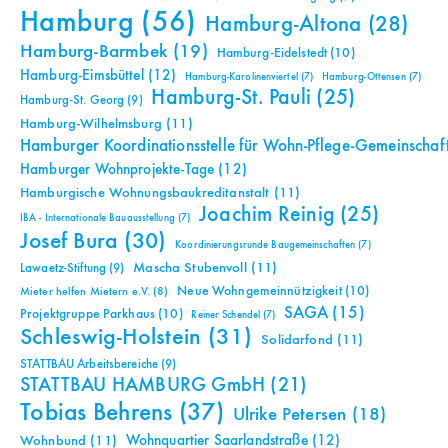
Hamburg
(56)
Hamburg-Altona
(28)
Hamburg-Barmbek
(19)
Hamburg-Eidelstedt
(10)
Hamburg-Eimsbüttel
(12)
Hamburg-Karolinenviertel
(7)
Hamburg-Ottensen
(7)
Hamburg-St. Pauli
(25)
Hamburg-St. Georg
(9)
Hamburg-Wilhelmsburg
(11)
Hamburger Koordinationsstelle für Wohn-Pflege-Gemeinschaf
Hamburger Wohnprojekte-Tage
(12)
Hamburgische Wohnungsbaukreditanstalt
(11)
Joachim Reinig
(25)
IBA - Internationale Bauausstellung
(7)
Josef Bura
(30)
Koordinierungsrunde Baugemeinschaften
(7)
Mascha Stubenvoll
(11)
Lawaetz-Stiftung
(9)
Neue Wohngemeinnützigkeit
(10)
Mieter helfen Mietern e.V.
(8)
SAGA
(15)
Projektgruppe Parkhaus
(10)
Reiner Schendel
(7)
Schleswig-Holstein
(31)
Solidarfond
(11)
STATTBAU Arbeitsbereiche
(9)
STATTBAU HAMBURG GmbH
(21)
Tobias Behrens
(37)
Ulrike Petersen
(18)
Wohnquartier Saarlandstraße
(12)
Wohnbund
(11)