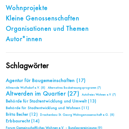
Wohnprojekte
Kleine Genossenschaften
Organisationen und Themen
Autor*innen
Schlagwörter
Agentur für Baugemeinschaften
(17)
Allmende Wulfsdorf e.V.
(8)
Alternatives Baubetreuungsprogramm
(7)
Altwerden im Quartier
(27)
Autofreies Wohnen e.V.
(7)
Behörde für Stadtentwicklung und Umwelt
(13)
Behörde für Stadtentwicklung und Wohnen
(11)
Britta Becher
(12)
Drachenbau St. Georg Wohngenossenschaft e.G.
(8)
Erbbaurecht
(14)
Forum Gemeinschaftliches Wohnen e.V. – Bundesvereinigung
(9)