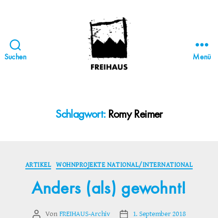
Suchen
Menü
FREIHAUS-
Archiv
|
STATTBAU
Schlagwort:
Romy Reimer
HAMBURG
Kategorien
ARTIKEL
WOHNPROJEKTE NATIONAL/INTERNATIONAL
Anders (als) gewohnt!
Von
FREIHAUS-Archiv
1. September 2018
Beitragsautor
Veröffentlichungsdatum