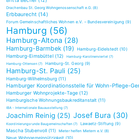
Britta Becher
(12)
Drachenbau St. Georg Wohngenossenschaft e.G.
(8)
Erbbaurecht
(14)
Forum Gemeinschaftliches Wohnen e.V. – Bundesvereinigung
(9)
Hamburg
(56)
Hamburg-Altona
(28)
Hamburg-Barmbek
(19)
Hamburg-Eidelstedt
(10)
Hamburg-Eimsbüttel
(12)
Hamburg-Karolinenviertel
(7)
Hamburg-St. Georg
(9)
Hamburg-Ottensen
(7)
Hamburg-St. Pauli
(25)
Hamburg-Wilhelmsburg
(11)
Hamburger Koordinationsstelle für Wohn-Pflege-G
Hamburger Wohnprojekte-Tage
(12)
Hamburgische Wohnungsbaukreditanstalt
(11)
IBA - Internationale Bauausstellung
(7)
Josef Bura
(30)
Joachim Reinig
(25)
Lawaetz-Stiftung
(9)
Koordinierungsrunde Baugemeinschaften
(7)
Mascha Stubenvoll
(11)
Mieter helfen Mietern e.V.
(8)
Neue Wohngemeinnützigkeit
(10)