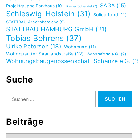
SAGA
(15)
Projektgruppe Parkhaus
(10)
Reiner Schendel
(7)
Schleswig-Holstein
(31)
Solidarfond
(11)
STATTBAU Arbeitsbereiche
(9)
STATTBAU HAMBURG GmbH
(21)
Tobias Behrens
(37)
Ulrike Petersen
(18)
Wohnbund
(11)
Wohnquartier Saarlandstraße
(12)
Wohnreform e.G.
(9)
Wohnungsbaugenossenschaft Schanze e.G.
(1
Suche
Suchen
nach:
Beiträge
Beiträge