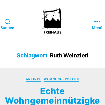
Suchen
Menü
FREIHAUS-
Archiv
|
STATTBAU
Schlagwort:
Ruth Weinzierl
HAMBURG
Kategorien
ARTIKEL
WOHNUNGSPOLITIK
Echte
Wohngemeinnützigke