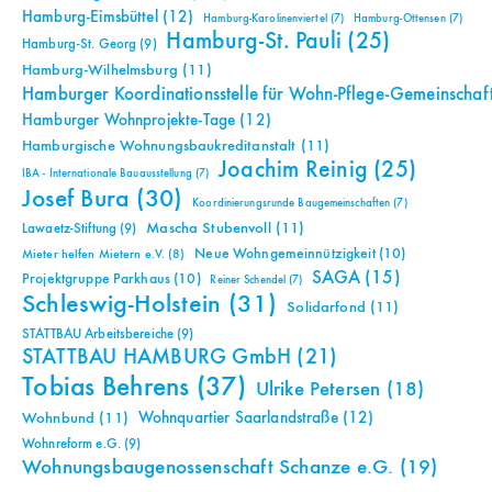
Hamburg-Eimsbüttel
(12)
Hamburg-Karolinenviertel
(7)
Hamburg-Ottensen
(7)
Hamburg-St. Pauli
(25)
Hamburg-St. Georg
(9)
Hamburg-Wilhelmsburg
(11)
Hamburger Koordinationsstelle für Wohn-Pflege-Gemeinschaf
Hamburger Wohnprojekte-Tage
(12)
Hamburgische Wohnungsbaukreditanstalt
(11)
Joachim Reinig
(25)
IBA - Internationale Bauausstellung
(7)
Josef Bura
(30)
Koordinierungsrunde Baugemeinschaften
(7)
Mascha Stubenvoll
(11)
Lawaetz-Stiftung
(9)
Neue Wohngemeinnützigkeit
(10)
Mieter helfen Mietern e.V.
(8)
SAGA
(15)
Projektgruppe Parkhaus
(10)
Reiner Schendel
(7)
Schleswig-Holstein
(31)
Solidarfond
(11)
STATTBAU Arbeitsbereiche
(9)
STATTBAU HAMBURG GmbH
(21)
Tobias Behrens
(37)
Ulrike Petersen
(18)
Wohnquartier Saarlandstraße
(12)
Wohnbund
(11)
Wohnreform e.G.
(9)
Wohnungsbaugenossenschaft Schanze e.G.
(19)