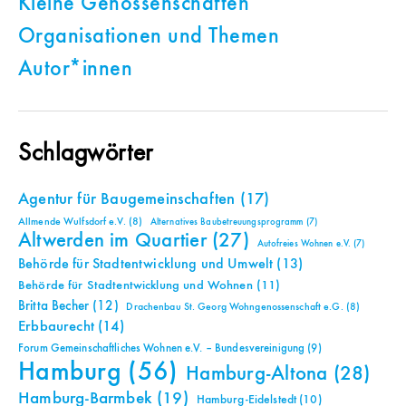
Kleine Genossenschaften
Organisationen und Themen
Autor*innen
Schlagwörter
Agentur für Baugemeinschaften
(17)
Allmende Wulfsdorf e.V.
(8)
Alternatives Baubetreuungsprogramm
(7)
Altwerden im Quartier
(27)
Autofreies Wohnen e.V.
(7)
Behörde für Stadtentwicklung und Umwelt
(13)
Behörde für Stadtentwicklung und Wohnen
(11)
Britta Becher
(12)
Drachenbau St. Georg Wohngenossenschaft e.G.
(8)
Erbbaurecht
(14)
Forum Gemeinschaftliches Wohnen e.V. – Bundesvereinigung
(9)
Hamburg
(56)
Hamburg-Altona
(28)
Hamburg-Barmbek
(19)
Hamburg-Eidelstedt
(10)