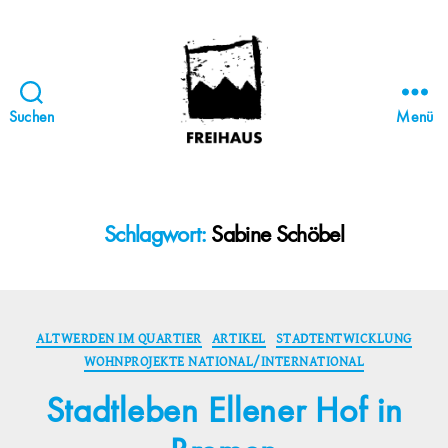
Suchen
Menü
FREIHAUS-
Archiv
|
STATTBAU
Schlagwort:
Sabine Schöbel
HAMBURG
Kategorien
ALTWERDEN IM QUARTIER
ARTIKEL
STADTENTWICKLUNG
WOHNPROJEKTE NATIONAL/INTERNATIONAL
Stadtleben Ellener Hof in