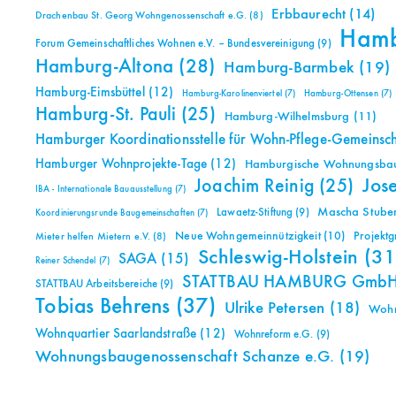
Erbbaurecht
(14)
Drachenbau St. Georg Wohngenossenschaft e.G.
(8)
Ham
Forum Gemeinschaftliches Wohnen e.V. – Bundesvereinigung
(9)
Hamburg-Altona
(28)
Hamburg-Barmbek
(19)
Hamburg-Eimsbüttel
(12)
Hamburg-Karolinenviertel
(7)
Hamburg-Ottensen
(7)
Hamburg-St. Pauli
(25)
Hamburg-Wilhelmsburg
(11)
Hamburger Koordinationsstelle für Wohn-Pflege-Gemeinsc
Hamburger Wohnprojekte-Tage
(12)
Hamburgische Wohnungsbauk
Jos
Joachim Reinig
(25)
IBA - Internationale Bauausstellung
(7)
Mascha Stuben
Lawaetz-Stiftung
(9)
Koordinierungsrunde Baugemeinschaften
(7)
Neue Wohngemeinnützigkeit
(10)
Projekt
Mieter helfen Mietern e.V.
(8)
Schleswig-Holstein
(31
SAGA
(15)
Reiner Schendel
(7)
STATTBAU HAMBURG Gmb
STATTBAU Arbeitsbereiche
(9)
Tobias Behrens
(37)
Ulrike Petersen
(18)
Woh
Wohnquartier Saarlandstraße
(12)
Wohnreform e.G.
(9)
Wohnungsbaugenossenschaft Schanze e.G.
(19)