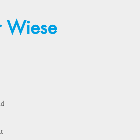
r Wiese
nd
it