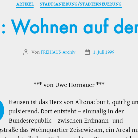
Kategorien
ARTIKEL
STADTSANIERUNG/STADTERNEUERUNG
 : Wohnen auf de
Von
FREIHAUS-Archiv
1. Juli 1999
Beitragsautor
Veröffentlichungsdatum
*** von Uwe Hornauer ***
O
ttensen ist das Herz von Altona: bunt, quirlig u
pulsierend. Dort entsteht – einmalig in der
Bundesrepublik – zwischen Erdmann- und
straße das Wohnquartier Zeisewiesen, ein Areal m