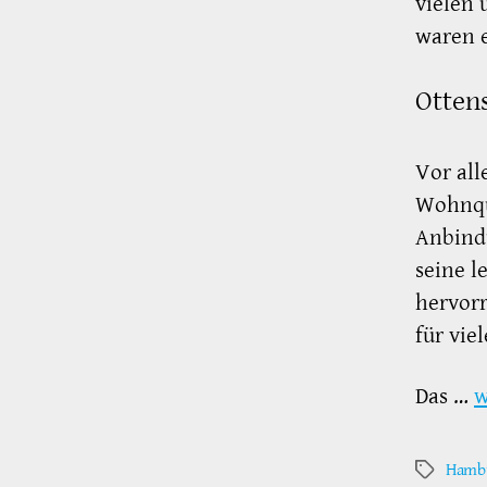
vielen 
waren 
Otten
Vor all
Wohnqua
Anbindu
seine l
hervorr
für vie
Das …
w
Hambu
Schlagwör