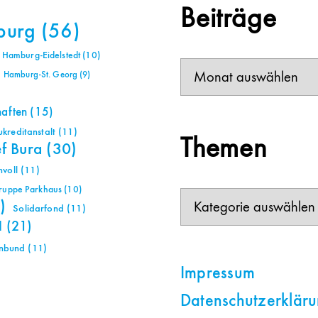
Beiträge
burg
(56)
Hamburg-Eidelstedt
(10)
Beiträge
Hamburg-St. Georg
(9)
haften
(15)
reditanstalt
(11)
Themen
ef Bura
(30)
voll
(11)
gruppe Parkhaus
(10)
Themen
)
Solidarfond
(11)
H
(21)
nbund
(11)
Impressum
Datenschutzerklär