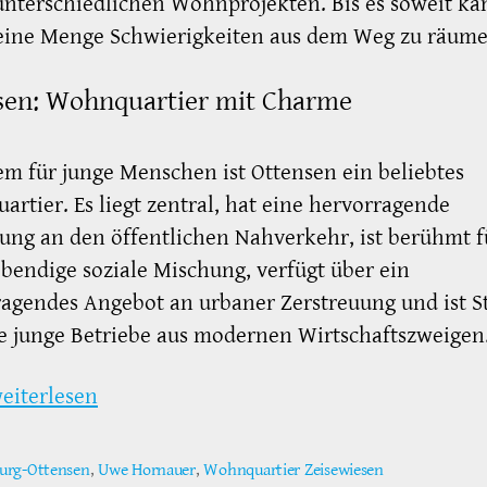
unterschiedlichen Wohnprojekten. Bis es soweit ka
eine Menge Schwierigkeiten aus dem Weg zu räume
sen: Wohnquartier mit Charme
em für junge Menschen ist Ottensen ein beliebtes
rtier. Es liegt zentral, hat eine hervorragende
ng an den öffentlichen Nahverkehr, ist berühmt f
ebendige soziale Mischung, verfügt über ein
agendes Angebot an urbaner Zerstreuung und ist S
le junge Betriebe aus modernen Wirtschaftszweigen
eiterlesen
rg-Ottensen
,
Uwe Hornauer
,
Wohnquartier Zeisewiesen
ter