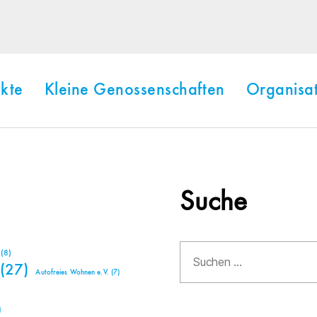
kte
Kleine Genossenschaften
Organisa
Suche
Suchen
(8)
nach:
(27)
Autofreies Wohnen e.V.
(7)
)