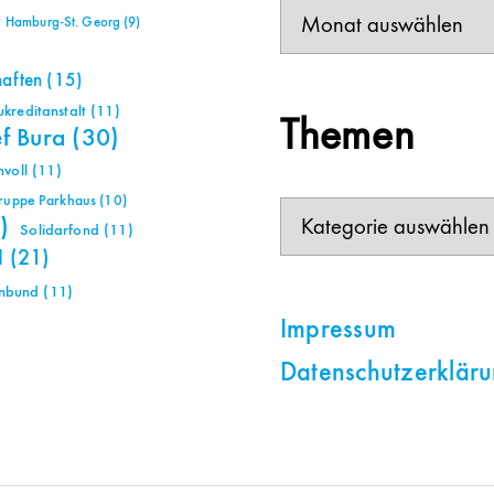
Beiträge
Hamburg-St. Georg
(9)
haften
(15)
reditanstalt
(11)
Themen
ef Bura
(30)
voll
(11)
gruppe Parkhaus
(10)
Themen
)
Solidarfond
(11)
H
(21)
nbund
(11)
Impressum
Datenschutzerklär