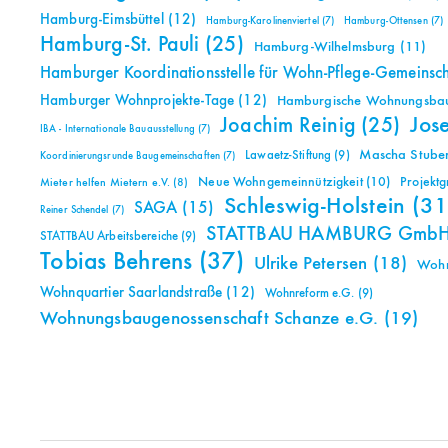
Hamburg-Eimsbüttel
(12)
Hamburg-Karolinenviertel
(7)
Hamburg-Ottensen
(7)
Hamburg-St. Pauli
(25)
Hamburg-Wilhelmsburg
(11)
Hamburger Koordinationsstelle für Wohn-Pflege-Gemeinsc
Hamburger Wohnprojekte-Tage
(12)
Hamburgische Wohnungsbauk
Jos
Joachim Reinig
(25)
IBA - Internationale Bauausstellung
(7)
Mascha Stuben
Lawaetz-Stiftung
(9)
Koordinierungsrunde Baugemeinschaften
(7)
Neue Wohngemeinnützigkeit
(10)
Projekt
Mieter helfen Mietern e.V.
(8)
Schleswig-Holstein
(31
SAGA
(15)
Reiner Schendel
(7)
STATTBAU HAMBURG Gmb
STATTBAU Arbeitsbereiche
(9)
Tobias Behrens
(37)
Ulrike Petersen
(18)
Woh
Wohnquartier Saarlandstraße
(12)
Wohnreform e.G.
(9)
Wohnungsbaugenossenschaft Schanze e.G.
(19)