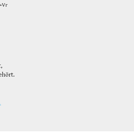
+Vr
,
ehört.
.