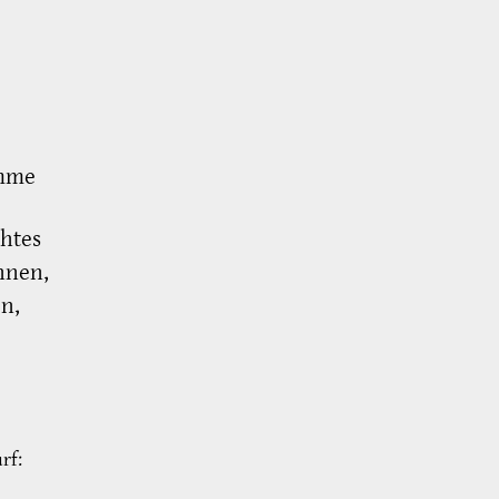
amme
chtes
hnen,
n,
rf: