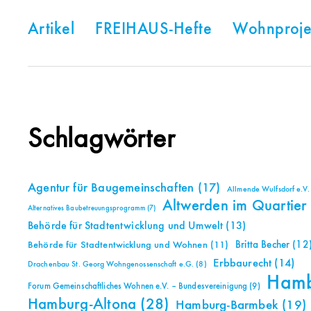
Artikel
FREIHAUS-Hefte
Wohnproje
Schlagwörter
Agentur für Baugemeinschaften
(17)
Allmende Wulfsdorf e.V.
Altwerden im Quartier
Alternatives Baubetreuungsprogramm
(7)
Behörde für Stadtentwicklung und Umwelt
(13)
Britta Becher
(12
Behörde für Stadtentwicklung und Wohnen
(11)
Erbbaurecht
(14)
Drachenbau St. Georg Wohngenossenschaft e.G.
(8)
Ham
Forum Gemeinschaftliches Wohnen e.V. – Bundesvereinigung
(9)
Hamburg-Altona
(28)
Hamburg-Barmbek
(19)