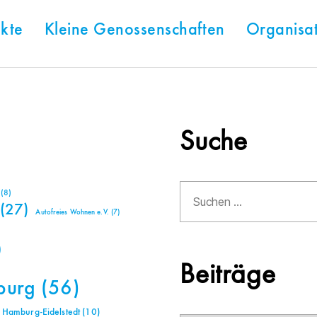
kte
Kleine Genossenschaften
Organisa
Suche
Suchen
(8)
nach:
(27)
Autofreies Wohnen e.V.
(7)
)
Beiträge
burg
(56)
Hamburg-Eidelstedt
(10)