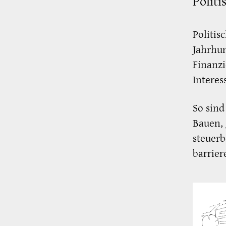
Politi
Politis
Jahrhun
Finanz
Intere
So sind
Bauen,
steuer
barrie