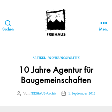
Suchen
Menü
FREIHAUS-
Archiv
|
STATTBAU
Kategorien
ARTIKEL
WOHNUNGSPOLITIK
HAMBURG
10 Jahre Agentur für
Baugemeinschaften
Von
FREIHAUS-Archiv
1. September 2013
Beitragsautor
Veröffentlichungsdatum