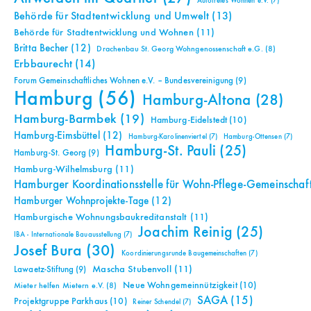
Autofreies Wohnen e.V.
(7)
Behörde für Stadtentwicklung und Umwelt
(13)
Behörde für Stadtentwicklung und Wohnen
(11)
Britta Becher
(12)
Drachenbau St. Georg Wohngenossenschaft e.G.
(8)
Erbbaurecht
(14)
Forum Gemeinschaftliches Wohnen e.V. – Bundesvereinigung
(9)
Hamburg
(56)
Hamburg-Altona
(28)
Hamburg-Barmbek
(19)
Hamburg-Eidelstedt
(10)
Hamburg-Eimsbüttel
(12)
Hamburg-Karolinenviertel
(7)
Hamburg-Ottensen
(7)
Hamburg-St. Pauli
(25)
Hamburg-St. Georg
(9)
Hamburg-Wilhelmsburg
(11)
Hamburger Koordinationsstelle für Wohn-Pflege-Gemeinschaf
Hamburger Wohnprojekte-Tage
(12)
Hamburgische Wohnungsbaukreditanstalt
(11)
Joachim Reinig
(25)
IBA - Internationale Bauausstellung
(7)
Josef Bura
(30)
Koordinierungsrunde Baugemeinschaften
(7)
Mascha Stubenvoll
(11)
Lawaetz-Stiftung
(9)
Neue Wohngemeinnützigkeit
(10)
Mieter helfen Mietern e.V.
(8)
SAGA
(15)
Projektgruppe Parkhaus
(10)
Reiner Schendel
(7)