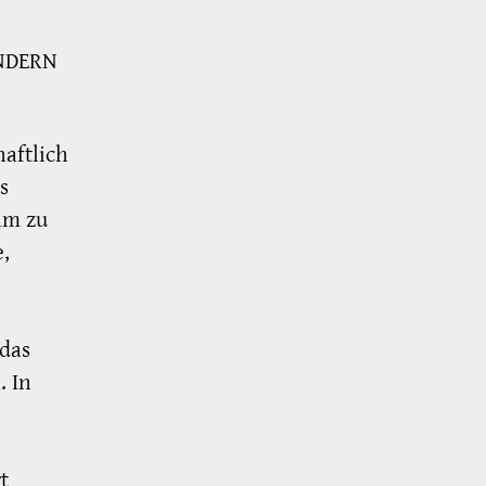
NDERN
aftlich
s
am zu
,
das
. In
t