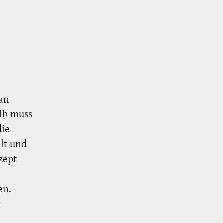
 an
lb muss
die
lt und
zept
en.
t