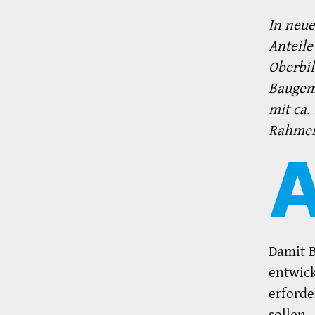
In neue
Anteile
Oberbil
Baugem
mit ca.
Rahmen
Damit B
entwic
erforde
sollen.