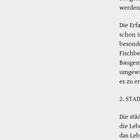
werden
Die Erf
schon i
besonde
Fischb
Baugem
umgewid
es zu 
2. STA
Die stä
die Leb
das Leb