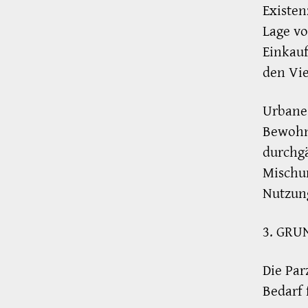
Existen
Lage v
Einkau
den Vi
Urbane 
Bewohne
durchg
Mischu
Nutzung
3. GRU
Die Par
Bedarf 