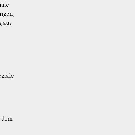
male
ungen,
g aus
ziale
e dem