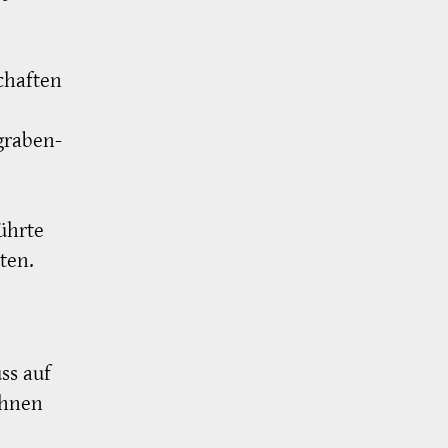
chaften
graben-
ührte
ten.
ss auf
ihnen