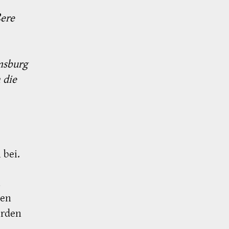
ßere
msburg
 die
 bei.
h
gen
erden