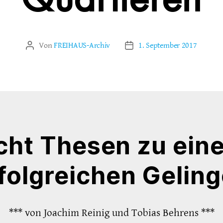
Quartieren
Von
FREIHAUS-Archiv
1. September 2017
Beitragsautor
Veröffentlichungsdatum
cht Thesen zu ein
folgreichen Gelin
*** von Joachim Reinig und Tobias Behrens ***