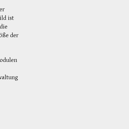
er
ld ist
die
röße der
Modulen
waltung