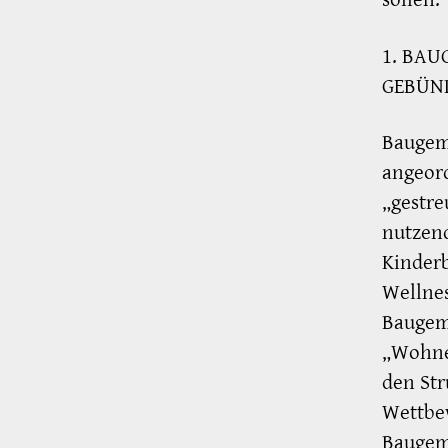
1. BAU
GEBÜND
Baugeme
angeor
„gestre
nutzen
Kinderb
Wellnes
Baugeme
„Wohnen
den Str
Wettbe
Baugeme