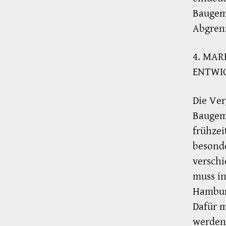
Baugeme
Abgren
4. MAR
ENTWI
Die Ver
Baugem
frühzei
besonde
verschi
muss i
Hambur
Dafür m
werden,