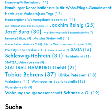
Hamburg-Wilhelmsburg
(11)
Hamburger Koordinationsstelle für Wohn-Pflege-Gemeinschaf
Hamburger Wohnprojekte-Tage
(12)
Hamburgische Wohnungsbaukreditanstalt
(11)
Joachim Reinig
(25)
IBA - Internationale Bauausstellung
(7)
Josef Bura
(30)
Koordinierungsrunde Baugemeinschaften
(7)
Mascha Stubenvoll
(11)
Lawaetz-Stiftung
(9)
Neue Wohngemeinnützigkeit
(10)
Mieter helfen Mietern e.V.
(8)
SAGA
(15)
Projektgruppe Parkhaus
(10)
Reiner Schendel
(7)
Schleswig-Holstein
(31)
Solidarfond
(11)
STATTBAU Arbeitsbereiche
(9)
STATTBAU HAMBURG GmbH
(21)
Tobias Behrens
(37)
Ulrike Petersen
(18)
Wohnquartier Saarlandstraße
(12)
Wohnbund
(11)
Wohnreform e.G.
(9)
Wohnungsbaugenossenschaft Schanze e.G.
(19)
Suche