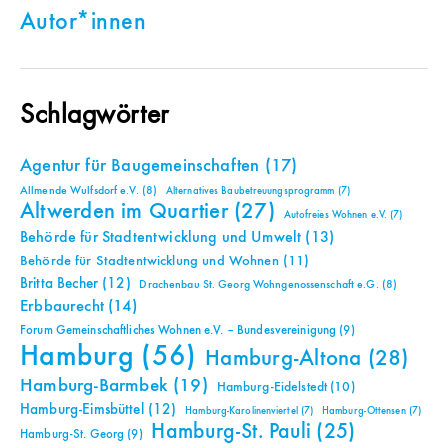
Autor*innen
Schlagwörter
Agentur für Baugemeinschaften
(17)
Allmende Wulfsdorf e.V.
(8)
Alternatives Baubetreuungsprogramm
(7)
Altwerden im Quartier
(27)
Autofreies Wohnen e.V.
(7)
Behörde für Stadtentwicklung und Umwelt
(13)
Behörde für Stadtentwicklung und Wohnen
(11)
Britta Becher
(12)
Drachenbau St. Georg Wohngenossenschaft e.G.
(8)
Erbbaurecht
(14)
Forum Gemeinschaftliches Wohnen e.V. – Bundesvereinigung
(9)
Hamburg
(56)
Hamburg-Altona
(28)
Hamburg-Barmbek
(19)
Hamburg-Eidelstedt
(10)
Hamburg-Eimsbüttel
(12)
Hamburg-Karolinenviertel
(7)
Hamburg-Ottensen
(7)
Hamburg-St. Pauli
(25)
Hamburg-St. Georg
(9)