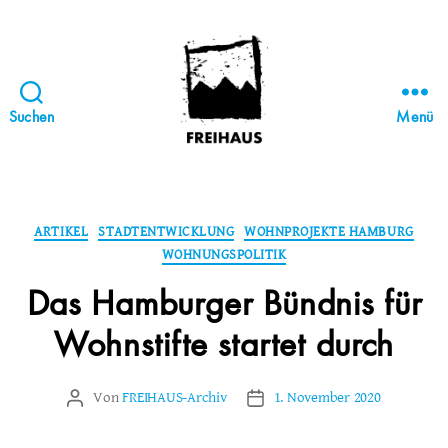
Suchen
Menü
FREIHAUS-
Archiv
|
STATTBAU
Kategorien
ARTIKEL
STADTENTWICKLUNG
WOHNPROJEKTE HAMBURG
HAMBURG
WOHNUNGSPOLITIK
Das Hamburger Bündnis für
Wohnstifte startet durch
Von
FREIHAUS-Archiv
1. November 2020
Beitragsautor
Veröffentlichungsdatum