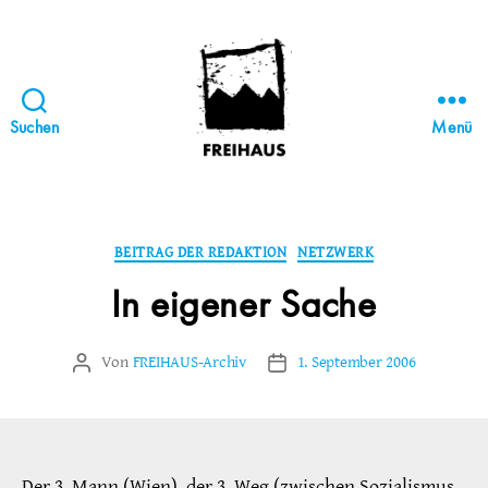
Suchen
Menü
FREIHAUS-
Archiv
|
STATTBAU
Kategorien
BEITRAG DER REDAKTION
NETZWERK
HAMBURG
In eigener Sache
Von
FREIHAUS-Archiv
1. September 2006
Beitragsautor
Veröffentlichungsdatum
Der 3. Mann (Wien), der 3. Weg (zwischen Sozialismus