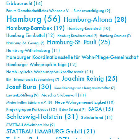
Erbbaurecht
(14)
Forum Gemeinschaftliches Wohnen e.V. – Bundesvereinigung
(9)
Hamburg
(56)
Hamburg-Altona
(28)
Hamburg-Barmbek
(19)
Hamburg-Eidelstedt
(10)
Hamburg-Eimsbüttel
(12)
Hamburg-Karolinenviertel
(7)
Hamburg-Ottensen
(7)
Hamburg-St. Pauli
(25)
Hamburg-St. Georg
(9)
Hamburg-Wilhelmsburg
(11)
Hamburger Koordinationsstelle für Wohn-Pflege-Gemeinschaf
Hamburger Wohnprojekte-Tage
(12)
Hamburgische Wohnungsbaukreditanstalt
(11)
Joachim Reinig
(25)
IBA - Internationale Bauausstellung
(7)
Josef Bura
(30)
Koordinierungsrunde Baugemeinschaften
(7)
Mascha Stubenvoll
(11)
Lawaetz-Stiftung
(9)
Neue Wohngemeinnützigkeit
(10)
Mieter helfen Mietern e.V.
(8)
SAGA
(15)
Projektgruppe Parkhaus
(10)
Reiner Schendel
(7)
Schleswig-Holstein
(31)
Solidarfond
(11)
STATTBAU Arbeitsbereiche
(9)
STATTBAU HAMBURG GmbH
(21)