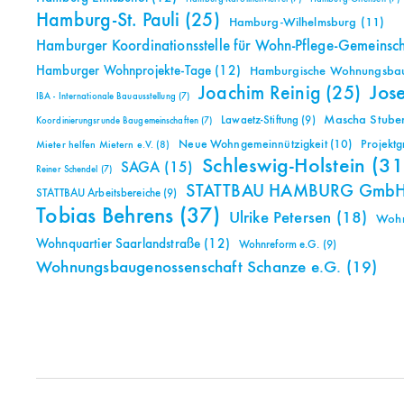
Hamburg-St. Pauli
(25)
Hamburg-Wilhelmsburg
(11)
Hamburger Koordinationsstelle für Wohn-Pflege-Gemeinsc
Hamburger Wohnprojekte-Tage
(12)
Hamburgische Wohnungsbauk
Jos
Joachim Reinig
(25)
IBA - Internationale Bauausstellung
(7)
Mascha Stuben
Lawaetz-Stiftung
(9)
Koordinierungsrunde Baugemeinschaften
(7)
Neue Wohngemeinnützigkeit
(10)
Projekt
Mieter helfen Mietern e.V.
(8)
Schleswig-Holstein
(31
SAGA
(15)
Reiner Schendel
(7)
STATTBAU HAMBURG Gmb
STATTBAU Arbeitsbereiche
(9)
Tobias Behrens
(37)
Ulrike Petersen
(18)
Woh
Wohnquartier Saarlandstraße
(12)
Wohnreform e.G.
(9)
Wohnungsbaugenossenschaft Schanze e.G.
(19)