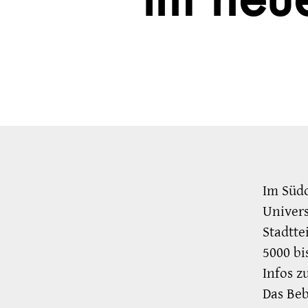
im neu
Im Südo
Univers
Stadtt
5000 bi
Infos 
Das Beb