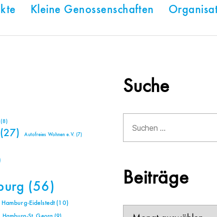
kte
Kleine Genossenschaften
Organisa
Suche
Suchen
(8)
nach:
(27)
Autofreies Wohnen e.V.
(7)
)
Beiträge
burg
(56)
Hamburg-Eidelstedt
(10)
Beiträge
Hamburg-St. Georg
(9)