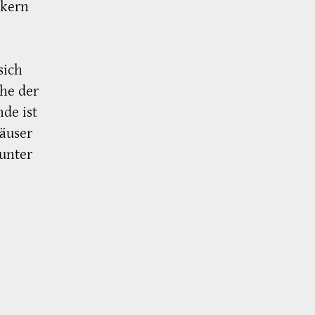
skern
sich
he der
de ist
äuser
 unter