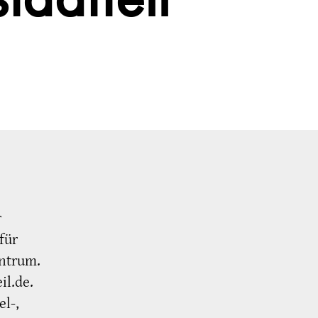
adtteil
r
für
entrum.
il.de.
l-,