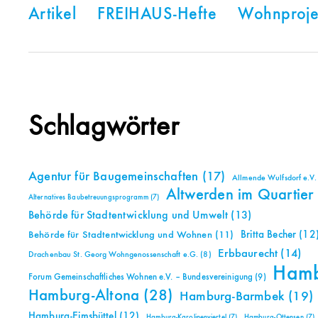
Artikel
FREIHAUS-Hefte
Wohnproje
Schlagwörter
Agentur für Baugemeinschaften
(17)
Allmende Wulfsdorf e.V.
Altwerden im Quartier
Alternatives Baubetreuungsprogramm
(7)
Behörde für Stadtentwicklung und Umwelt
(13)
Britta Becher
(12
Behörde für Stadtentwicklung und Wohnen
(11)
Erbbaurecht
(14)
Drachenbau St. Georg Wohngenossenschaft e.G.
(8)
Ham
Forum Gemeinschaftliches Wohnen e.V. – Bundesvereinigung
(9)
Hamburg-Altona
(28)
Hamburg-Barmbek
(19)
Hamburg-Eimsbüttel
(12)
Hamburg-Karolinenviertel
(7)
Hamburg-Ottensen
(7)