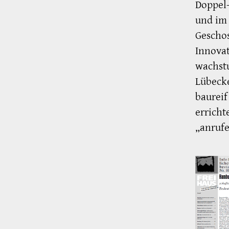
Doppel
und im
Gescho
Innovat
wachst
Lübecke
baurei
erricht
„anrufe