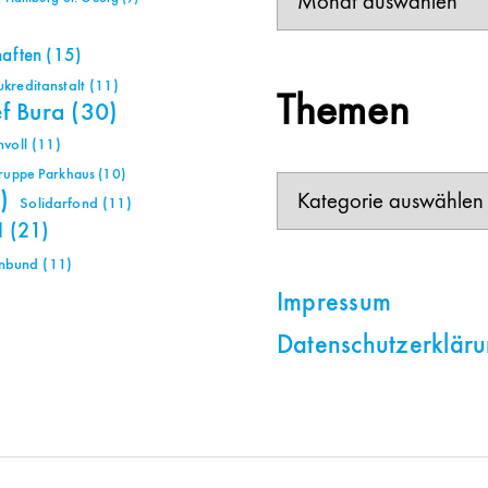
haften
(15)
reditanstalt
(11)
Themen
ef Bura
(30)
voll
(11)
gruppe Parkhaus
(10)
Themen
)
Solidarfond
(11)
H
(21)
nbund
(11)
Impressum
Datenschutzerklär