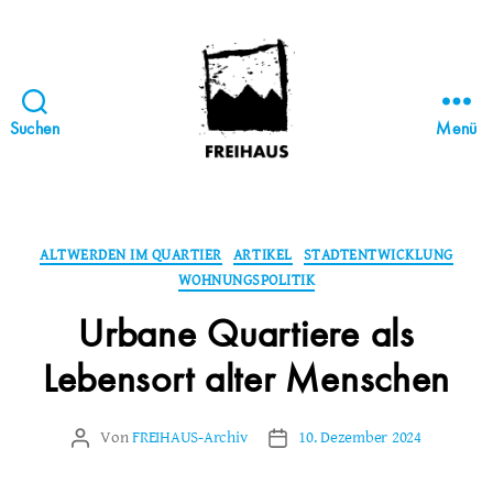
Suchen
Menü
FREIHAUS-
Archiv
|
STATTBAU
Kategorien
ALTWERDEN IM QUARTIER
ARTIKEL
STADTENTWICKLUNG
HAMBURG
WOHNUNGSPOLITIK
Urbane Quartiere als
Lebensort alter Menschen
Von
FREIHAUS-Archiv
10. Dezember 2024
Beitragsautor
Veröffentlichungsdatum