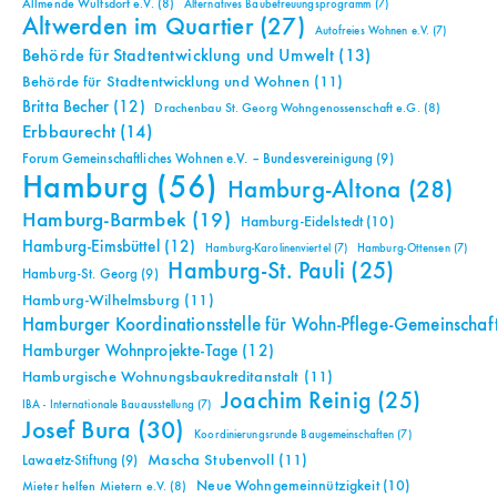
Allmende Wulfsdorf e.V.
(8)
Alternatives Baubetreuungsprogramm
(7)
Altwerden im Quartier
(27)
Autofreies Wohnen e.V.
(7)
Behörde für Stadtentwicklung und Umwelt
(13)
Behörde für Stadtentwicklung und Wohnen
(11)
Britta Becher
(12)
Drachenbau St. Georg Wohngenossenschaft e.G.
(8)
Erbbaurecht
(14)
Forum Gemeinschaftliches Wohnen e.V. – Bundesvereinigung
(9)
Hamburg
(56)
Hamburg-Altona
(28)
Hamburg-Barmbek
(19)
Hamburg-Eidelstedt
(10)
Hamburg-Eimsbüttel
(12)
Hamburg-Karolinenviertel
(7)
Hamburg-Ottensen
(7)
Hamburg-St. Pauli
(25)
Hamburg-St. Georg
(9)
Hamburg-Wilhelmsburg
(11)
Hamburger Koordinationsstelle für Wohn-Pflege-Gemeinschaf
Hamburger Wohnprojekte-Tage
(12)
Hamburgische Wohnungsbaukreditanstalt
(11)
Joachim Reinig
(25)
IBA - Internationale Bauausstellung
(7)
Josef Bura
(30)
Koordinierungsrunde Baugemeinschaften
(7)
Mascha Stubenvoll
(11)
Lawaetz-Stiftung
(9)
Neue Wohngemeinnützigkeit
(10)
Mieter helfen Mietern e.V.
(8)