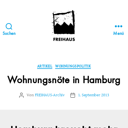
Suchen
Menü
FREIHAUS-
Archiv
|
STATTBAU
Kategorien
ARTIKEL
WOHNUNGSPOLITIK
HAMBURG
Wohnungsnöte in Hamburg
Von
FREIHAUS-Archiv
1. September 2013
Beitragsautor
Veröffentlichungsdatum