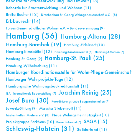
Behörde für Stadtentwicklung und Umwelt
(13)
Behörde für Stadtentwicklung und Wohnen
(11)
Britta Becher
(12)
Drachenbau St. Georg Wohngenossenschaft e.G.
(8)
Erbbaurecht
(14)
Forum Gemeinschaftliches Wohnen e.V. – Bundesvereinigung
(9)
Hamburg
(56)
Hamburg-Altona
(28)
Hamburg-Barmbek
(19)
Hamburg-Eidelstedt
(10)
Hamburg-Eimsbüttel
(12)
Hamburg-Karolinenviertel
(7)
Hamburg-Ottensen
(7)
Hamburg-St. Pauli
(25)
Hamburg-St. Georg
(9)
Hamburg-Wilhelmsburg
(11)
Hamburger Koordinationsstelle für Wohn-Pflege-Gemeinschaf
Hamburger Wohnprojekte-Tage
(12)
Hamburgische Wohnungsbaukreditanstalt
(11)
Joachim Reinig
(25)
IBA - Internationale Bauausstellung
(7)
Josef Bura
(30)
Koordinierungsrunde Baugemeinschaften
(7)
Mascha Stubenvoll
(11)
Lawaetz-Stiftung
(9)
Neue Wohngemeinnützigkeit
(10)
Mieter helfen Mietern e.V.
(8)
SAGA
(15)
Projektgruppe Parkhaus
(10)
Reiner Schendel
(7)
Schleswig-Holstein
(31)
Solidarfond
(11)