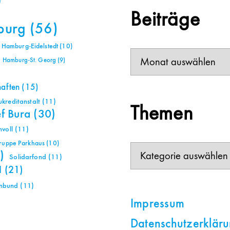
)
Beiträge
burg
(56)
Hamburg-Eidelstedt
(10)
Beiträge
Hamburg-St. Georg
(9)
haften
(15)
reditanstalt
(11)
Themen
ef Bura
(30)
voll
(11)
gruppe Parkhaus
(10)
Themen
)
Solidarfond
(11)
H
(21)
nbund
(11)
Impressum
Datenschutzerklär