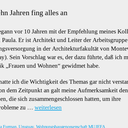
hn Jahren fing alles an
egann vor 10 Jahren mit der Empfehlung meines Kol
i Paula. Er ist Architekt und Leiter der Arbeitsgruppe
sversorgung in der Architekturfakultät von Monte
y). Sein Vorschlag war es, der dazu führte, daß ich m
ik „Frauen und Wohnen“ gewidmet habe.
hatte ich die Wichtigkeit des Themas gar nicht versta
n dem Zeitpunkt an galt meine Aufmerksamkeit den
n, die sich zusammengeschlossen hatten, um ihre
obleme zu …
weiterlesen
a Furman
,
Uruguay
,
Wohnungsbaugenossenschaft MUJEFA
ter