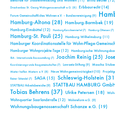
Britta Becher
(12
Behörde für Stadtentwicklung und Wohnen
(11)
Erbbaurecht
(14)
Drachenbau St. Georg Wohngenossenschaft e.G.
(8)
Ham
Forum Gemeinschaftliches Wohnen e.V. – Bundesvereinigung
(9)
Hamburg-Altona
(28)
Hamburg-Barmbek
(19)
Hamburg-Eimsbüttel
(12)
Hamburg-Karolinenviertel
(7)
Hamburg-Ottensen
(7)
Hamburg-St. Pauli
(25)
Hamburg-Wilhelmsburg
(11)
Hamburger Koordinationsstelle für Wohn-Pflege-Gemeinsc
Hamburger Wohnprojekte-Tage
(12)
Hamburgische Wohnungsbauk
Jos
Joachim Reinig
(25)
IBA - Internationale Bauausstellung
(7)
Mascha Stuben
Lawaetz-Stiftung
(9)
Koordinierungsrunde Baugemeinschaften
(7)
Neue Wohngemeinnützigkeit
(10)
Projekt
Mieter helfen Mietern e.V.
(8)
Schleswig-Holstein
(31
SAGA
(15)
Reiner Schendel
(7)
STATTBAU HAMBURG Gmb
STATTBAU Arbeitsbereiche
(9)
Tobias Behrens
(37)
Ulrike Petersen
(18)
Woh
Wohnquartier Saarlandstraße
(12)
Wohnreform e.G.
(9)
Wohnungsbaugenossenschaft Schanze e.G.
(19)