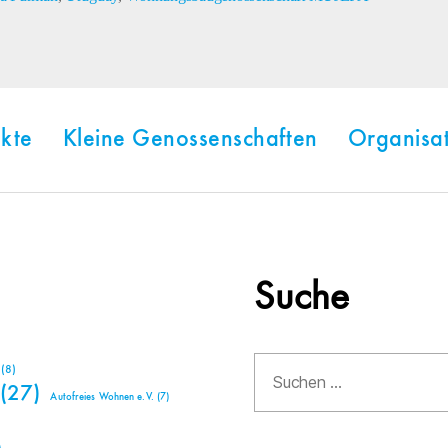
kte
Kleine Genossenschaften
Organisa
Suche
Suchen
(8)
nach:
(27)
Autofreies Wohnen e.V.
(7)