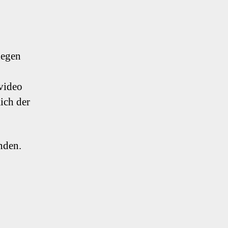
legen
video
ich der
nden.