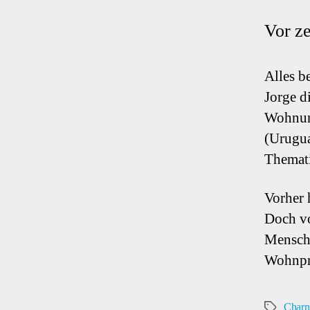
Vor ze
Alles b
Jorge d
Wohnung
(Urugua
Themat
Vorher 
Doch vo
Mensche
Wohnpr
Charn
Schlagwör