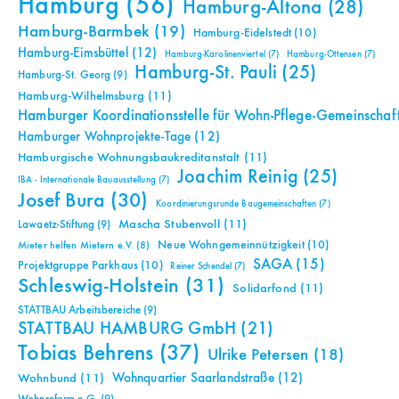
Hamburg
(56)
Hamburg-Altona
(28)
Hamburg-Barmbek
(19)
Hamburg-Eidelstedt
(10)
Hamburg-Eimsbüttel
(12)
Hamburg-Karolinenviertel
(7)
Hamburg-Ottensen
(7)
Hamburg-St. Pauli
(25)
Hamburg-St. Georg
(9)
Hamburg-Wilhelmsburg
(11)
Hamburger Koordinationsstelle für Wohn-Pflege-Gemeinschaf
Hamburger Wohnprojekte-Tage
(12)
Hamburgische Wohnungsbaukreditanstalt
(11)
Joachim Reinig
(25)
IBA - Internationale Bauausstellung
(7)
Josef Bura
(30)
Koordinierungsrunde Baugemeinschaften
(7)
Mascha Stubenvoll
(11)
Lawaetz-Stiftung
(9)
Neue Wohngemeinnützigkeit
(10)
Mieter helfen Mietern e.V.
(8)
SAGA
(15)
Projektgruppe Parkhaus
(10)
Reiner Schendel
(7)
Schleswig-Holstein
(31)
Solidarfond
(11)
STATTBAU Arbeitsbereiche
(9)
STATTBAU HAMBURG GmbH
(21)
Tobias Behrens
(37)
Ulrike Petersen
(18)
Wohnquartier Saarlandstraße
(12)
Wohnbund
(11)