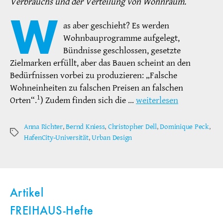
Verbrauchs und der Verteilung von Wohnraum.
W
as aber geschieht? Es werden
Wohnbauprogramme aufgelegt,
Bündnisse geschlossen, gesetzte
Zielmarken erfüllt, aber das Bauen scheint an den
Bedürfnissen vorbei zu produzieren: „Falsche
Wohneinheiten zu falschen Preisen an falschen
1
Orten“.
) Zudem finden sich die …
weiterlesen
Anna Richter
,
Bernd Kniess
,
Christopher Dell
,
Dominique Peck
,
Schlagwörter
HafenCity-Universität
,
Urban Design
Artikel
FREIHAUS-Hefte