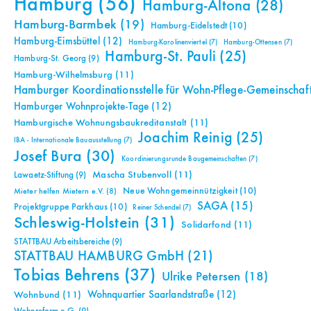
Hamburg
(56)
Hamburg-Altona
(28)
Hamburg-Barmbek
(19)
Hamburg-Eidelstedt
(10)
Hamburg-Eimsbüttel
(12)
Hamburg-Karolinenviertel
(7)
Hamburg-Ottensen
(7)
Hamburg-St. Pauli
(25)
Hamburg-St. Georg
(9)
Hamburg-Wilhelmsburg
(11)
Hamburger Koordinationsstelle für Wohn-Pflege-Gemeinschaf
Hamburger Wohnprojekte-Tage
(12)
Hamburgische Wohnungsbaukreditanstalt
(11)
Joachim Reinig
(25)
IBA - Internationale Bauausstellung
(7)
Josef Bura
(30)
Koordinierungsrunde Baugemeinschaften
(7)
Mascha Stubenvoll
(11)
Lawaetz-Stiftung
(9)
Neue Wohngemeinnützigkeit
(10)
Mieter helfen Mietern e.V.
(8)
SAGA
(15)
Projektgruppe Parkhaus
(10)
Reiner Schendel
(7)
Schleswig-Holstein
(31)
Solidarfond
(11)
STATTBAU Arbeitsbereiche
(9)
STATTBAU HAMBURG GmbH
(21)
Tobias Behrens
(37)
Ulrike Petersen
(18)
Wohnquartier Saarlandstraße
(12)
Wohnbund
(11)