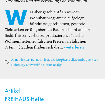
Verbrauchs und der Verteilung von Wohnraum.
W
as aber geschieht? Es werden
Wohnbauprogramme aufgelegt,
Bündnisse geschlossen, gesetzte
Zielmarken erfüllt, aber das Bauen scheint an den
Bedürfnissen vorbei zu produzieren: „Falsche
Wohneinheiten zu falschen Preisen an falschen
1
Orten“.
) Zudem finden sich die …
weiterlesen
Anna Richter
,
Bernd Kniess
,
Christopher Dell
,
Dominique Peck
,
Schlagwörter
HafenCity-Universität
,
Urban Design
Artikel
FREIHAUS-Hefte