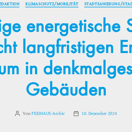
Kategorien
REDAKTION
KLIMASCHUTZ/MOBILITÄT
STADTSANIERUNG/STA
ge energetische 
ht langfristigen E
m in denkmalges
Gebäuden
Von
FREIHAUS-Archiv
10. Dezember 2024
Beitragsautor
Veröffentlichungsdatum