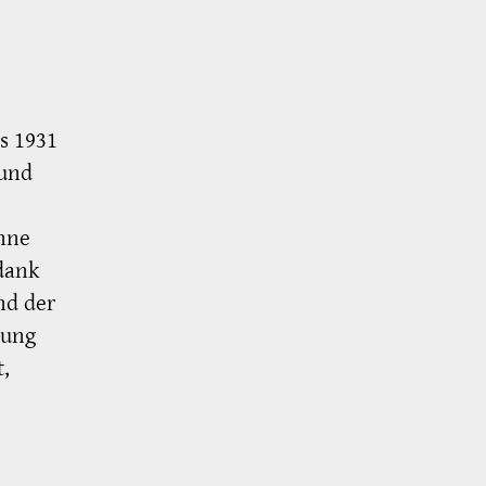
s 1931
 und
hne
dank
nd der
uung
,