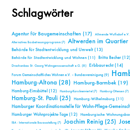
Schlagwörter
Agentur für Baugemeinschaften
(17)
Allmende Wulfsdorf e.V.
Altwerden im Quartier
Alternatives Baubetreuungsprogramm
(7)
Behörde für Stadtentwicklung und Umwelt
(13)
Britta Becher
(12
Behörde für Stadtentwicklung und Wohnen
(11)
Erbbaurecht
(14)
Drachenbau St. Georg Wohngenossenschaft e.G.
(8)
Ham
Forum Gemeinschaftliches Wohnen e.V. – Bundesvereinigung
(9)
Hamburg-Altona
(28)
Hamburg-Barmbek
(19)
Hamburg-Eimsbüttel
(12)
Hamburg-Karolinenviertel
(7)
Hamburg-Ottensen
(7)
Hamburg-St. Pauli
(25)
Hamburg-Wilhelmsburg
(11)
Hamburger Koordinationsstelle für Wohn-Pflege-Gemeinsc
Hamburger Wohnprojekte-Tage
(12)
Hamburgische Wohnungsbauk
Jos
Joachim Reinig
(25)
IBA - Internationale Bauausstellung
(7)