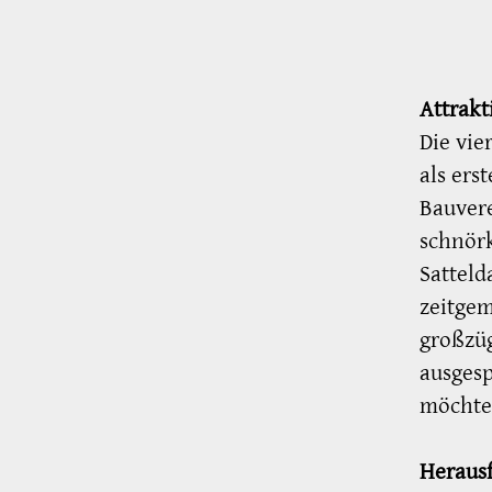
Attrakt
Die vie
als ers
Bauvere
schnör
Sattel
zeitge
großzü
ausgesp
möchte 
Heraus