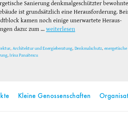
ergetische Sanierung denkmalgeschützter bewohnte
äude ist grundsätzlich eine Herausforderung. Be
rdtblock kamen noch einige unerwartete Heraus-
ungen dazu: zum …
weiterlesen
tektur
,
Architektur und Energieberatung
,
Denkmalschutz
,
energetische
ter
rung
,
Irina Panaitescu
kte
Kleine Genossenschaften
Organisa