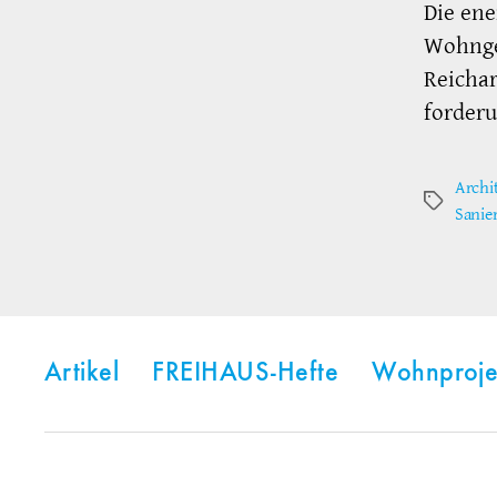
Die en
Wohngeb
Reicha
forder
Archi
Schlagwör
Sanie
Artikel
FREIHAUS-Hefte
Wohnproje