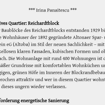
*** Irina Panaitescu ***
ives Quartier: Reichardtblock
r Baublöcke des Reichardtblocks entstanden 1929 bi
te Wohnhäuser der 1892 gegründete Altonaer Spar-
in eG (Altoba) im Stil der neuen Sachlichkeit – mit
kellosen klaren Fassaden, kubischen Formen und o
dach. Die Wohnanlage mit rund 400 Wohnungen ist 
mäßer Grundrisse mit komfortablen Wohnküchen u
gigen, grünen Höfe im Inneren der Blockrandbeba
rochen attraktiv und wer in diesem Quartier wohnt
dieses ungern wieder verlassen.
forderung energetische Sanierung