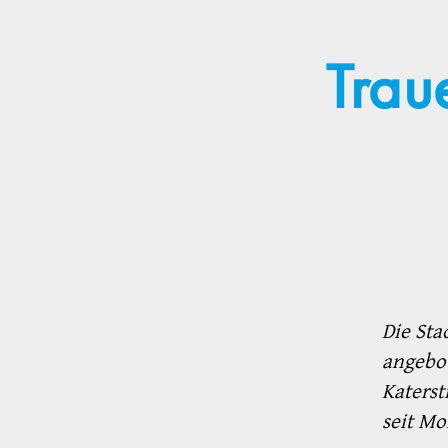
Trau
Die St
angebot
Katerst
seit M