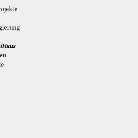
ojekte
gierung
eiHaus
den
ke