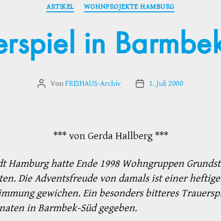
Kategorien
ARTIKEL
WOHNPROJEKTE HAMBURG
erspiel in Barmbe
Von
FREIHAUS-Archiv
1. Juli 2000
Beitragsautor
Veröffentlichungsdatum
*** von Gerda Hallberg ***
adt Hamburg hatte Ende 1998 Wohngruppen Grunds
en. Die Adventsfreude von damals ist einer heftig
immung gewichen. Ein besonders bitteres Trauerspi
onaten in Barmbek-Süd gegeben.