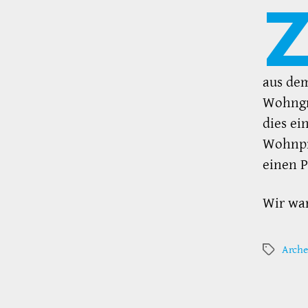
aus dem
Wohngr
dies ei
Wohnpr
einen P
Wir war
Arche
Schlagwör