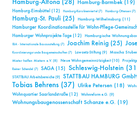
Hamburg-Altona
(28)
Hamburg-Barmbek
(19)
Hamburg-Eimsbüttel
(12)
Hamburg-Karolinenviertel
(7)
Hamburg-Ottensen
(7)
Hamburg-St. Pauli
(25)
Hamburg-Wilhelmsburg
(11)
Hamburger Koordinationsstelle für Wohn-Pflege-Gemeinsc
Hamburger Wohnprojekte-Tage
(12)
Hamburgische Wohnungsbauk
Jos
Joachim Reinig
(25)
IBA - Internationale Bauausstellung
(7)
Mascha Stuben
Lawaetz-Stiftung
(9)
Koordinierungsrunde Baugemeinschaften
(7)
Neue Wohngemeinnützigkeit
(10)
Projekt
Mieter helfen Mietern e.V.
(8)
Schleswig-Holstein
(31
SAGA
(15)
Reiner Schendel
(7)
STATTBAU HAMBURG Gmb
STATTBAU Arbeitsbereiche
(9)
Tobias Behrens
(37)
Ulrike Petersen
(18)
Woh
Wohnquartier Saarlandstraße
(12)
Wohnreform e.G.
(9)
Wohnungsbaugenossenschaft Schanze e.G.
(19)