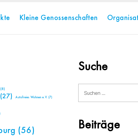
kte
Kleine Genossenschaften
Organisa
Suche
Suchen
(8)
nach:
(27)
Autofreies Wohnen e.V.
(7)
)
Beiträge
burg
(56)