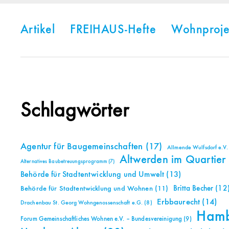
Artikel
FREIHAUS-Hefte
Wohnproje
Schlagwörter
Agentur für Baugemeinschaften
(17)
Allmende Wulfsdorf e.V.
Altwerden im Quartier
Alternatives Baubetreuungsprogramm
(7)
Behörde für Stadtentwicklung und Umwelt
(13)
Britta Becher
(12
Behörde für Stadtentwicklung und Wohnen
(11)
Erbbaurecht
(14)
Drachenbau St. Georg Wohngenossenschaft e.G.
(8)
Ham
Forum Gemeinschaftliches Wohnen e.V. – Bundesvereinigung
(9)