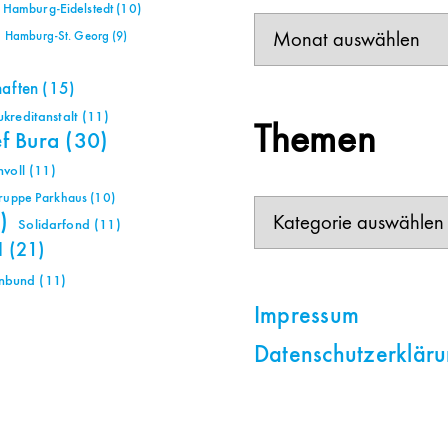
Hamburg-Eidelstedt
(10)
Beiträge
Hamburg-St. Georg
(9)
haften
(15)
reditanstalt
(11)
Themen
ef Bura
(30)
voll
(11)
gruppe Parkhaus
(10)
Themen
)
Solidarfond
(11)
H
(21)
nbund
(11)
Impressum
Datenschutzerklär