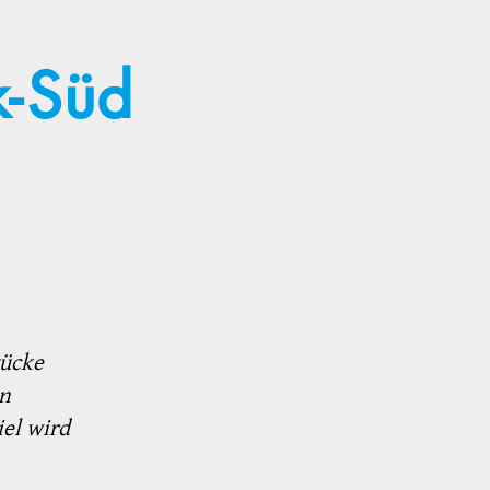
k-Süd
tücke
en
el wird