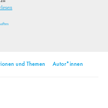
 zu
rlesen
haften
tionen und Themen
Autor*innen