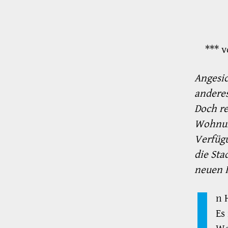
*** v
Angesi
anderes
Doch re
Wohnun
Verfügu
die Sta
neuen I
I
n 
Es