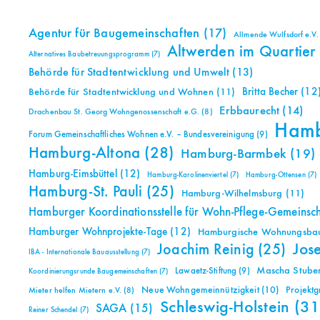
Agentur für Baugemeinschaften
(17)
Allmende Wulfsdorf e.V.
Altwerden im Quartier
Alternatives Baubetreuungsprogramm
(7)
Behörde für Stadtentwicklung und Umwelt
(13)
Britta Becher
(12
Behörde für Stadtentwicklung und Wohnen
(11)
Erbbaurecht
(14)
Drachenbau St. Georg Wohngenossenschaft e.G.
(8)
Ham
Forum Gemeinschaftliches Wohnen e.V. – Bundesvereinigung
(9)
Hamburg-Altona
(28)
Hamburg-Barmbek
(19)
Hamburg-Eimsbüttel
(12)
Hamburg-Karolinenviertel
(7)
Hamburg-Ottensen
(7)
Hamburg-St. Pauli
(25)
Hamburg-Wilhelmsburg
(11)
Hamburger Koordinationsstelle für Wohn-Pflege-Gemeinsc
Hamburger Wohnprojekte-Tage
(12)
Hamburgische Wohnungsbauk
Jos
Joachim Reinig
(25)
IBA - Internationale Bauausstellung
(7)
Mascha Stuben
Lawaetz-Stiftung
(9)
Koordinierungsrunde Baugemeinschaften
(7)
Neue Wohngemeinnützigkeit
(10)
Projekt
Mieter helfen Mietern e.V.
(8)
Schleswig-Holstein
(31
SAGA
(15)
Reiner Schendel
(7)