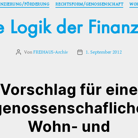
Kategorien
ANZIERUNG/FÖRDERUNG
RECHTSFORM/GENOSSENSCHAFT
WOH
 Logik der Finanz
Von
FREIHAUS-Archiv
1. September 2012
Beitragsautor
Veröffentlichungsdatum
Vorschlag für eine
genossenschaflich
Wohn- und