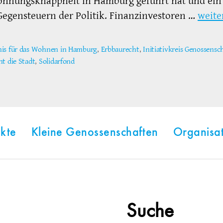
hnungsknappheit in Hamburg geführt hat und ein
Gegensteuern der Politik. Finanzinvestoren …
weite
is für das Wohnen in Hamburg
,
Erbbaurecht
,
Initiativkreis Genossensc
ter
ht die Stadt
,
Solidarfond
kte
Kleine Genossenschaften
Organisa
Suche