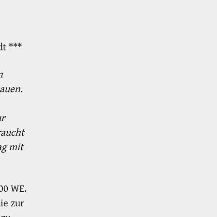
dt ***
n
bauen.
ur
raucht
ag mit
00 WE.
ie zur