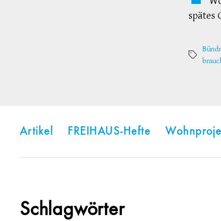
Wo
spätes 
Bündn
Schlagwör
brauc
Artikel
FREIHAUS-Hefte
Wohnproje
Schlagwörter