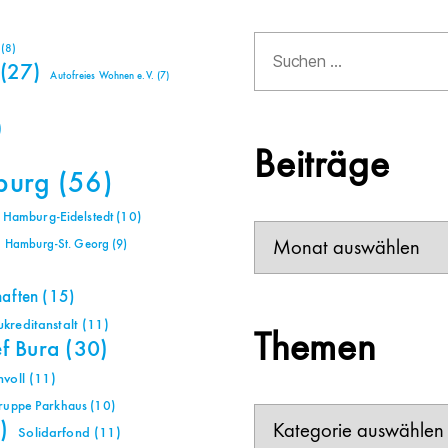
Suchen
(8)
nach:
(27)
Autofreies Wohnen e.V.
(7)
)
Beiträge
burg
(56)
Hamburg-Eidelstedt
(10)
Beiträge
Hamburg-St. Georg
(9)
haften
(15)
reditanstalt
(11)
Themen
ef Bura
(30)
voll
(11)
gruppe Parkhaus
(10)
Themen
)
Solidarfond
(11)