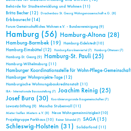
Behörde für Stadtentwicklung und Wohnen
(11)
Britta Becher
(12)
Drachenbau St. Georg Wohngenossenschaft e.G.
(8)
Erbbaurecht
(14)
Forum Gemeinschaftliches Wohnen e.V. – Bundesvereinigung
(9)
Hamburg
(56)
Hamburg-Altona
(28)
Hamburg-Barmbek
(19)
Hamburg-Eidelstedt
(10)
Hamburg-Eimsbüttel
(12)
Hamburg-Karolinenviertel
(7)
Hamburg-Ottensen
(7)
Hamburg-St. Pauli
(25)
Hamburg-St. Georg
(9)
Hamburg-Wilhelmsburg
(11)
Hamburger Koordinationsstelle für Wohn-Pflege-Gemeinschaf
Hamburger Wohnprojekte-Tage
(12)
Hamburgische Wohnungsbaukreditanstalt
(11)
Joachim Reinig
(25)
IBA - Internationale Bauausstellung
(7)
Josef Bura
(30)
Koordinierungsrunde Baugemeinschaften
(7)
Mascha Stubenvoll
(11)
Lawaetz-Stiftung
(9)
Neue Wohngemeinnützigkeit
(10)
Mieter helfen Mietern e.V.
(8)
SAGA
(15)
Projektgruppe Parkhaus
(10)
Reiner Schendel
(7)
Schleswig-Holstein
(31)
Solidarfond
(11)