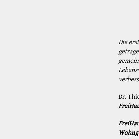
Die ers
getrage
gemeinn
Lebenss
verbess
Dr. Thi
FreiHa
FreiHa
Wohnge