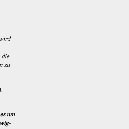
 wird
 die
n zu
t
 es um
wig-