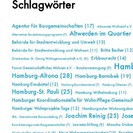
Schlagwörter
Agentur für Baugemeinschaften
(17)
Allmende Wulfsdorf e.V.
Altwerden im Quartier
Alternatives Baubetreuungsprogramm
(7)
Behörde für Stadtentwicklung und Umwelt
(13)
Britta Becher
(12
Behörde für Stadtentwicklung und Wohnen
(11)
Erbbaurecht
(14)
Drachenbau St. Georg Wohngenossenschaft e.G.
(8)
Ham
Forum Gemeinschaftliches Wohnen e.V. – Bundesvereinigung
(9)
Hamburg-Altona
(28)
Hamburg-Barmbek
(19)
Hamburg-Eimsbüttel
(12)
Hamburg-Karolinenviertel
(7)
Hamburg-Ottensen
(7)
Hamburg-St. Pauli
(25)
Hamburg-Wilhelmsburg
(11)
Hamburger Koordinationsstelle für Wohn-Pflege-Gemeinsc
Hamburger Wohnprojekte-Tage
(12)
Hamburgische Wohnungsbauk
Jos
Joachim Reinig
(25)
IBA - Internationale Bauausstellung
(7)
Mascha Stuben
Lawaetz-Stiftung
(9)
Koordinierungsrunde Baugemeinschaften
(7)
Neue Wohngemeinnützigkeit
(10)
Projekt
Mieter helfen Mietern e.V.
(8)