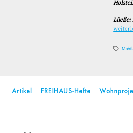
Holstei
Lüeße:
weiterl
Mobile
Schlagwör
Artikel
FREIHAUS-Hefte
Wohnproje