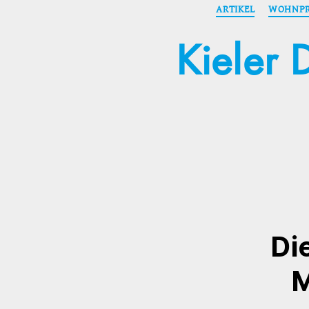
ARTIKEL
WOHNPR
Kieler 
Di
M