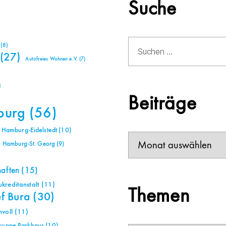
Suche
Suchen
(8)
nach:
(27)
Autofreies Wohnen e.V.
(7)
)
Beiträge
burg
(56)
Hamburg-Eidelstedt
(10)
Beiträge
Hamburg-St. Georg
(9)
haften
(15)
reditanstalt
(11)
Themen
ef Bura
(30)
voll
(11)
gruppe Parkhaus
(10)