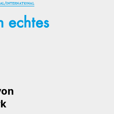
AL/INTERNATIONAL
n echtes
von
rk