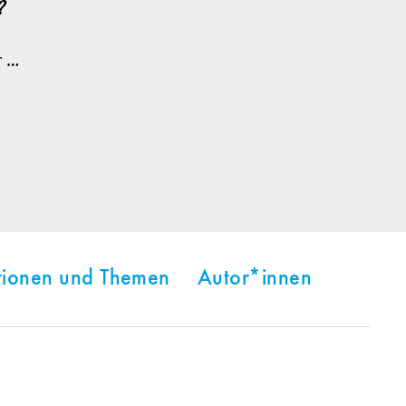
?
r …
tionen und Themen
Autor*innen