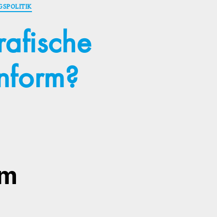
SPOLITIK
afische
nform?
em