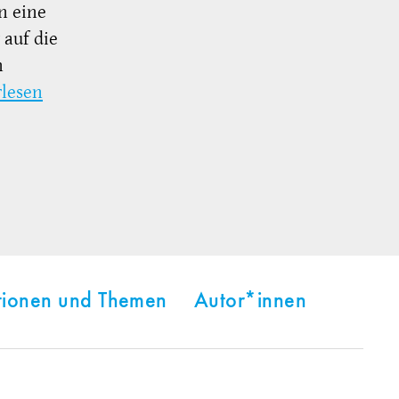
n eine
 auf die
n
rlesen
tionen und Themen
Autor*innen