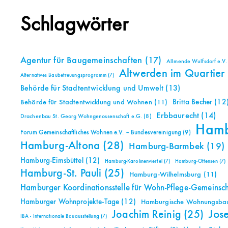
Schlagwörter
Agentur für Baugemeinschaften
(17)
Allmende Wulfsdorf e.V.
Altwerden im Quartier
Alternatives Baubetreuungsprogramm
(7)
Behörde für Stadtentwicklung und Umwelt
(13)
Britta Becher
(12
Behörde für Stadtentwicklung und Wohnen
(11)
Erbbaurecht
(14)
Drachenbau St. Georg Wohngenossenschaft e.G.
(8)
Ham
Forum Gemeinschaftliches Wohnen e.V. – Bundesvereinigung
(9)
Hamburg-Altona
(28)
Hamburg-Barmbek
(19)
Hamburg-Eimsbüttel
(12)
Hamburg-Karolinenviertel
(7)
Hamburg-Ottensen
(7)
Hamburg-St. Pauli
(25)
Hamburg-Wilhelmsburg
(11)
Hamburger Koordinationsstelle für Wohn-Pflege-Gemeinsc
Hamburger Wohnprojekte-Tage
(12)
Hamburgische Wohnungsbauk
Jos
Joachim Reinig
(25)
IBA - Internationale Bauausstellung
(7)