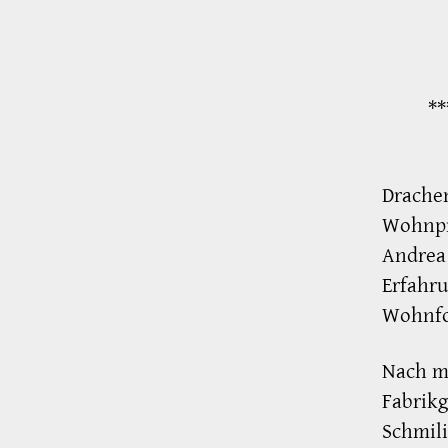
**
Drachen
Wohnpr
Andrea 
Erfahru
Wohnfo
Nach me
Fabrik
Schmili