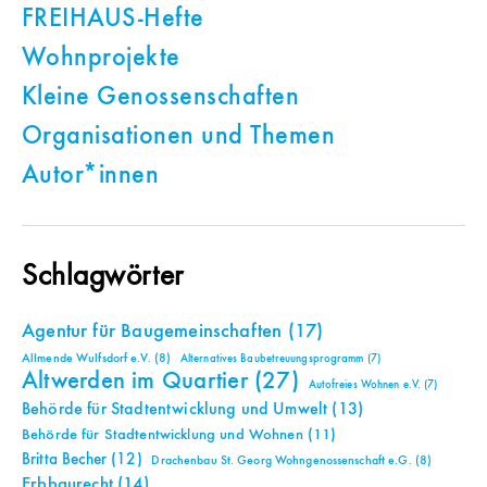
FREIHAUS-Hefte
Wohnprojekte
Kleine Genossenschaften
Organisationen und Themen
Autor*innen
Schlagwörter
Agentur für Baugemeinschaften
(17)
Allmende Wulfsdorf e.V.
(8)
Alternatives Baubetreuungsprogramm
(7)
Altwerden im Quartier
(27)
Autofreies Wohnen e.V.
(7)
Behörde für Stadtentwicklung und Umwelt
(13)
Behörde für Stadtentwicklung und Wohnen
(11)
Britta Becher
(12)
Drachenbau St. Georg Wohngenossenschaft e.G.
(8)
Erbbaurecht
(14)