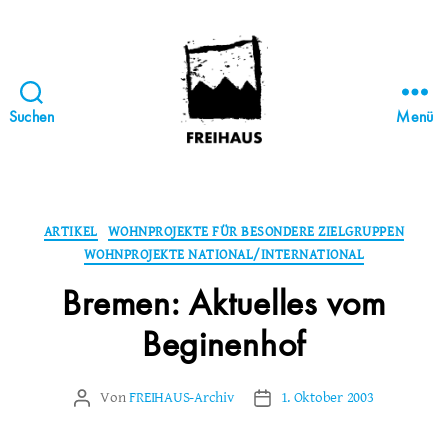
Suchen
Menü
FREIHAUS-
Archiv
|
STATTBAU
Kategorien
ARTIKEL
WOHNPROJEKTE FÜR BESONDERE ZIELGRUPPEN
HAMBURG
WOHNPROJEKTE NATIONAL/INTERNATIONAL
Bremen: Aktuelles vom
Beginenhof
Von
FREIHAUS-Archiv
1. Oktober 2003
Beitragsautor
Veröffentlichungsdatum