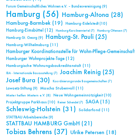
Forum Gemeinschaftliches Wohnen e.V. – Bundesvereinigung
(9)
Hamburg
(56)
Hamburg-Altona
(28)
Hamburg-Barmbek
(19)
Hamburg-Eidelstedt
(10)
Hamburg-Eimsbüttel
(12)
Hamburg-Karolinenviertel
(7)
Hamburg-Ottensen
(7)
Hamburg-St. Pauli
(25)
Hamburg-St. Georg
(9)
Hamburg-Wilhelmsburg
(11)
Hamburger Koordinationsstelle für Wohn-Pflege-Gemeinschaf
Hamburger Wohnprojekte-Tage
(12)
Hamburgische Wohnungsbaukreditanstalt
(11)
Joachim Reinig
(25)
IBA - Internationale Bauausstellung
(7)
Josef Bura
(30)
Koordinierungsrunde Baugemeinschaften
(7)
Mascha Stubenvoll
(11)
Lawaetz-Stiftung
(9)
Neue Wohngemeinnützigkeit
(10)
Mieter helfen Mietern e.V.
(8)
SAGA
(15)
Projektgruppe Parkhaus
(10)
Reiner Schendel
(7)
Schleswig-Holstein
(31)
Solidarfond
(11)
STATTBAU Arbeitsbereiche
(9)
STATTBAU HAMBURG GmbH
(21)
Tobias Behrens
(37)
Ulrike Petersen
(18)