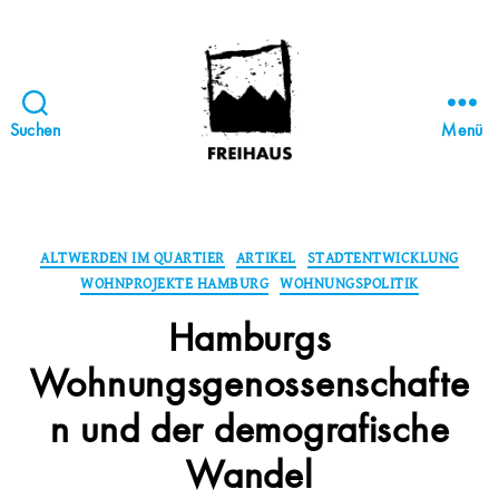
Suchen
Menü
FREIHAUS-
Archiv
|
STATTBAU
Kategorien
ALTWERDEN IM QUARTIER
ARTIKEL
STADTENTWICKLUNG
HAMBURG
WOHNPROJEKTE HAMBURG
WOHNUNGSPOLITIK
Hamburgs
Wohnungsgenossenschafte
n und der demografische
Wandel