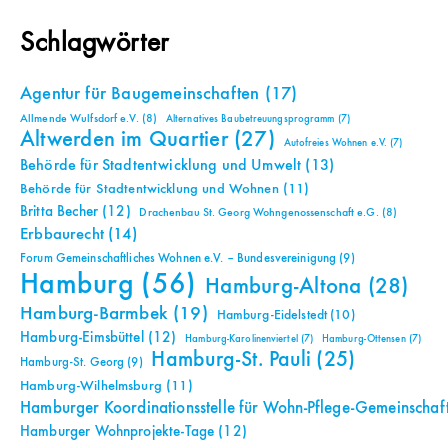
Schlagwörter
Agentur für Baugemeinschaften
(17)
Allmende Wulfsdorf e.V.
(8)
Alternatives Baubetreuungsprogramm
(7)
Altwerden im Quartier
(27)
Autofreies Wohnen e.V.
(7)
Behörde für Stadtentwicklung und Umwelt
(13)
Behörde für Stadtentwicklung und Wohnen
(11)
Britta Becher
(12)
Drachenbau St. Georg Wohngenossenschaft e.G.
(8)
Erbbaurecht
(14)
Forum Gemeinschaftliches Wohnen e.V. – Bundesvereinigung
(9)
Hamburg
(56)
Hamburg-Altona
(28)
Hamburg-Barmbek
(19)
Hamburg-Eidelstedt
(10)
Hamburg-Eimsbüttel
(12)
Hamburg-Karolinenviertel
(7)
Hamburg-Ottensen
(7)
Hamburg-St. Pauli
(25)
Hamburg-St. Georg
(9)
Hamburg-Wilhelmsburg
(11)
Hamburger Koordinationsstelle für Wohn-Pflege-Gemeinschaf
Hamburger Wohnprojekte-Tage
(12)