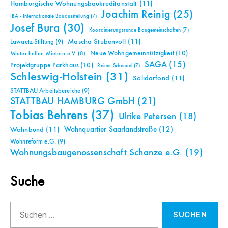
Hamburgische Wohnungsbaukreditanstalt
(11)
Joachim Reinig
(25)
IBA - Internationale Bauausstellung
(7)
Josef Bura
(30)
Koordinierungsrunde Baugemeinschaften
(7)
Mascha Stubenvoll
(11)
Lawaetz-Stiftung
(9)
Neue Wohngemeinnützigkeit
(10)
Mieter helfen Mietern e.V.
(8)
SAGA
(15)
Projektgruppe Parkhaus
(10)
Reiner Schendel
(7)
Schleswig-Holstein
(31)
Solidarfond
(11)
STATTBAU Arbeitsbereiche
(9)
STATTBAU HAMBURG GmbH
(21)
Tobias Behrens
(37)
Ulrike Petersen
(18)
Wohnquartier Saarlandstraße
(12)
Wohnbund
(11)
Wohnreform e.G.
(9)
Wohnungsbaugenossenschaft Schanze e.G.
(19)
Suche
Suchen
nach: