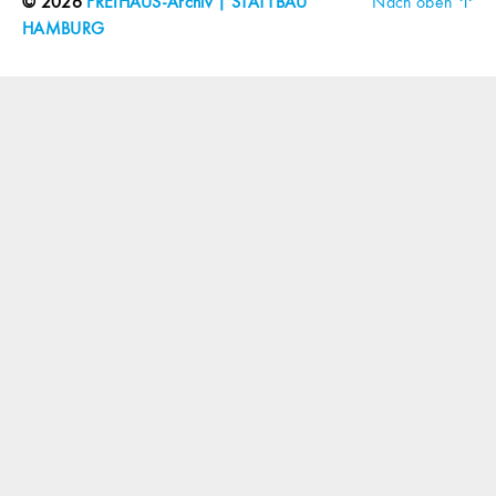
© 2026
FREIHAUS-Archiv | STATTBAU
Nach oben
↑
HAMBURG