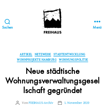
Suchen
Menü
FREIHAUS-
Archiv
|
STATTBAU
Kategorien
ARTIKEL
NETZWERK
STADTENTWICKLUNG
HAMBURG
WOHNPROJEKTE HAMBURG
WOHNUNGSPOLITIK
Neue städtische
Wohnungsverwaltungsgesel
lschaft gegründet
Von
FREIHAUS-Archiv
1. November 2020
Beitragsautor
Veröffentlichungsdatum