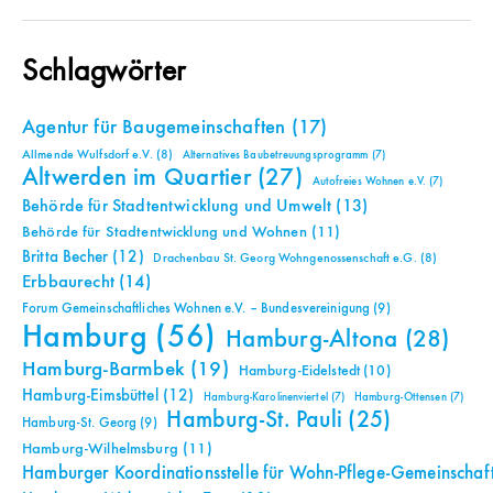
Schlagwörter
Agentur für Baugemeinschaften
(17)
Allmende Wulfsdorf e.V.
(8)
Alternatives Baubetreuungsprogramm
(7)
Altwerden im Quartier
(27)
Autofreies Wohnen e.V.
(7)
Behörde für Stadtentwicklung und Umwelt
(13)
Behörde für Stadtentwicklung und Wohnen
(11)
Britta Becher
(12)
Drachenbau St. Georg Wohngenossenschaft e.G.
(8)
Erbbaurecht
(14)
Forum Gemeinschaftliches Wohnen e.V. – Bundesvereinigung
(9)
Hamburg
(56)
Hamburg-Altona
(28)
Hamburg-Barmbek
(19)
Hamburg-Eidelstedt
(10)
Hamburg-Eimsbüttel
(12)
Hamburg-Karolinenviertel
(7)
Hamburg-Ottensen
(7)
Hamburg-St. Pauli
(25)
Hamburg-St. Georg
(9)
Hamburg-Wilhelmsburg
(11)
Hamburger Koordinationsstelle für Wohn-Pflege-Gemeinschaf