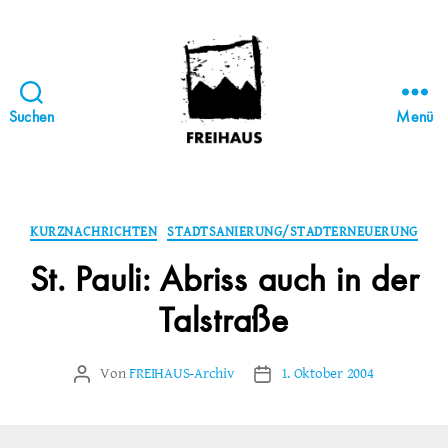
Suchen
Menü
FREIHAUS-
Archiv
|
STATTBAU
Kategorien
KURZNACHRICHTEN
STADTSANIERUNG/STADTERNEUERUNG
HAMBURG
St. Pauli: Abriss auch in der
Talstraße
Von
FREIHAUS-Archiv
1. Oktober 2004
Beitragsautor
Veröffentlichungsdatum