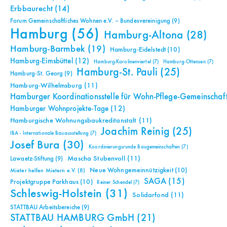
Erbbaurecht
(14)
Forum Gemeinschaftliches Wohnen e.V. – Bundesvereinigung
(9)
Hamburg
(56)
Hamburg-Altona
(28)
Hamburg-Barmbek
(19)
Hamburg-Eidelstedt
(10)
Hamburg-Eimsbüttel
(12)
Hamburg-Karolinenviertel
(7)
Hamburg-Ottensen
(7)
Hamburg-St. Pauli
(25)
Hamburg-St. Georg
(9)
Hamburg-Wilhelmsburg
(11)
Hamburger Koordinationsstelle für Wohn-Pflege-Gemeinschaf
Hamburger Wohnprojekte-Tage
(12)
Hamburgische Wohnungsbaukreditanstalt
(11)
Joachim Reinig
(25)
IBA - Internationale Bauausstellung
(7)
Josef Bura
(30)
Koordinierungsrunde Baugemeinschaften
(7)
Mascha Stubenvoll
(11)
Lawaetz-Stiftung
(9)
Neue Wohngemeinnützigkeit
(10)
Mieter helfen Mietern e.V.
(8)
SAGA
(15)
Projektgruppe Parkhaus
(10)
Reiner Schendel
(7)
Schleswig-Holstein
(31)
Solidarfond
(11)
STATTBAU Arbeitsbereiche
(9)
STATTBAU HAMBURG GmbH
(21)