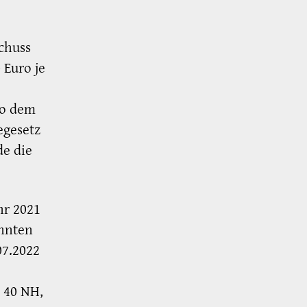
chuss
Euro je
so dem
egesetz
e die
hr 2021
onnten
07.2022
H 40 NH,