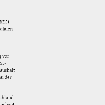
(BEG)
dialen
g vor
55-
aushalt
au der
schland
 gebaut