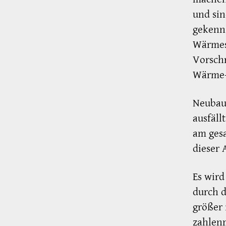
und sin
gekennz
Wärmesc
Vorschr
Wärme-
Neubaut
ausfäll
am ges
dieser 
Es wird
durch d
größer 
zahlen