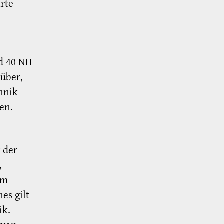
hrte
d 40 NH
über,
hnik
en.
 der
,
im
es gilt
ik.