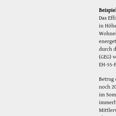
Beispie
Das Eff
in Höh
Wohnein
energet
durch d
(GEG) 
EH-55-F
Betrug 
noch 20
im Somm
immerh
Mittler