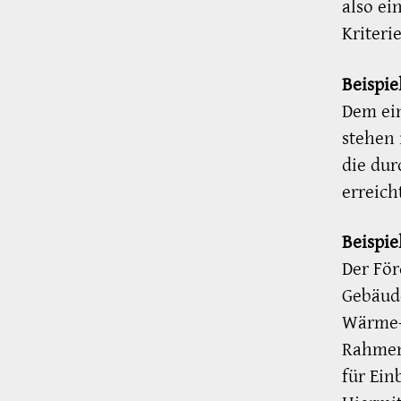
also ei
Kriteri
Beispie
Dem ei
stehen
die dur
erreich
Beispie
Der För
Gebäude
Wärme-
Rahmen 
für Ein