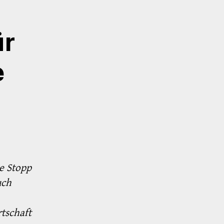
ür
e
te Stopp
uch
tschaft