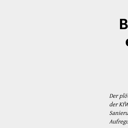
B
Der plö
der KfW
Sanieru
Aufregu