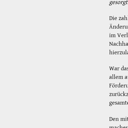
gesorgt
Die zah
Änderun
im Verl
Nachhal
hierzul
War das
allem a
Förder
zurückz
gesamte
Den mit
machen