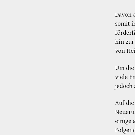
Davon a
somit i
förder
hin zur
von He
Um die 
viele E
jedoch 
Auf die
Neuerun
einige 
Folgen