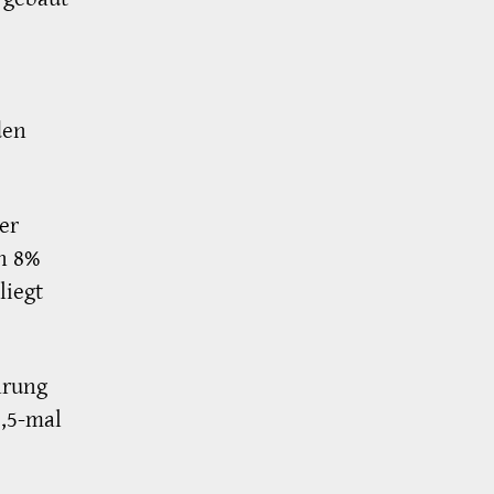
den
er
n 8%
liegt
arung
,5-mal