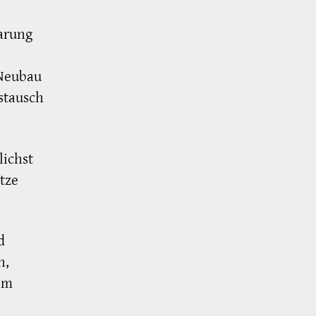
parung
Neubau
stausch
lichst
tze
d
n,
im