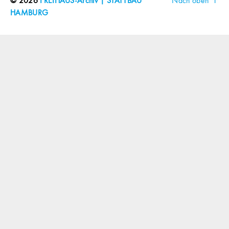
© 2026
FREIHAUS-Archiv | STATTBAU
Nach oben
↑
HAMBURG