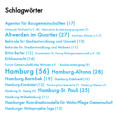
Schlagwörter
Agentur für Baugemeinschaften
(17)
Allmende Wulfsdorf e.V.
(8)
Alternatives Baubetreuungsprogramm
(7)
Altwerden im Quartier
(27)
Autofreies Wohnen e.V.
(7)
Behörde für Stadtentwicklung und Umwelt
(13)
Behörde für Stadtentwicklung und Wohnen
(11)
Britta Becher
(12)
Drachenbau St. Georg Wohngenossenschaft e.G.
(8)
Erbbaurecht
(14)
Forum Gemeinschaftliches Wohnen e.V. – Bundesvereinigung
(9)
Hamburg
(56)
Hamburg-Altona
(28)
Hamburg-Barmbek
(19)
Hamburg-Eidelstedt
(10)
Hamburg-Eimsbüttel
(12)
Hamburg-Karolinenviertel
(7)
Hamburg-Ottensen
(7)
Hamburg-St. Pauli
(25)
Hamburg-St. Georg
(9)
Hamburg-Wilhelmsburg
(11)
Hamburger Koordinationsstelle für Wohn-Pflege-Gemeinschaf
Hamburger Wohnprojekte-Tage
(12)