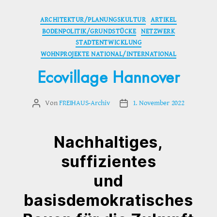
Kategorien
ARCHITEKTUR/PLANUNGSKULTUR
ARTIKEL
BODENPOLITIK/GRUNDSTÜCKE
NETZWERK
STADTENTWICKLUNG
WOHNPROJEKTE NATIONAL/INTERNATIONAL
Ecovillage Hannover
Von
FREIHAUS-Archiv
1. November 2022
Beitragsautor
Veröffentlichungsdatum
Nachhaltiges,
suffizientes
und
basisdemokratisches