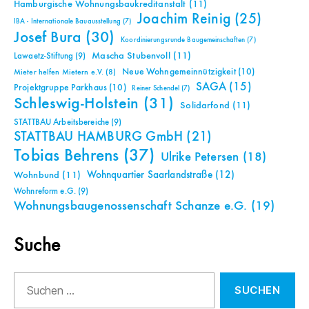
Hamburgische Wohnungsbaukreditanstalt
(11)
Joachim Reinig
(25)
IBA - Internationale Bauausstellung
(7)
Josef Bura
(30)
Koordinierungsrunde Baugemeinschaften
(7)
Mascha Stubenvoll
(11)
Lawaetz-Stiftung
(9)
Neue Wohngemeinnützigkeit
(10)
Mieter helfen Mietern e.V.
(8)
SAGA
(15)
Projektgruppe Parkhaus
(10)
Reiner Schendel
(7)
Schleswig-Holstein
(31)
Solidarfond
(11)
STATTBAU Arbeitsbereiche
(9)
STATTBAU HAMBURG GmbH
(21)
Tobias Behrens
(37)
Ulrike Petersen
(18)
Wohnquartier Saarlandstraße
(12)
Wohnbund
(11)
Wohnreform e.G.
(9)
Wohnungsbaugenossenschaft Schanze e.G.
(19)
Suche
Suchen
nach: