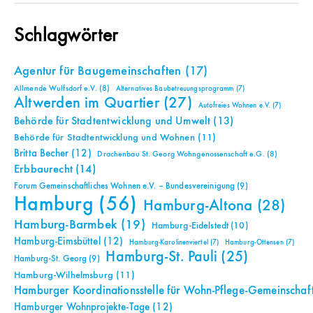
Schlagwörter
Agentur für Baugemeinschaften
(17)
Allmende Wulfsdorf e.V.
(8)
Alternatives Baubetreuungsprogramm
(7)
Altwerden im Quartier
(27)
Autofreies Wohnen e.V.
(7)
Behörde für Stadtentwicklung und Umwelt
(13)
Behörde für Stadtentwicklung und Wohnen
(11)
Britta Becher
(12)
Drachenbau St. Georg Wohngenossenschaft e.G.
(8)
Erbbaurecht
(14)
Forum Gemeinschaftliches Wohnen e.V. – Bundesvereinigung
(9)
Hamburg
(56)
Hamburg-Altona
(28)
Hamburg-Barmbek
(19)
Hamburg-Eidelstedt
(10)
Hamburg-Eimsbüttel
(12)
Hamburg-Karolinenviertel
(7)
Hamburg-Ottensen
(7)
Hamburg-St. Pauli
(25)
Hamburg-St. Georg
(9)
Hamburg-Wilhelmsburg
(11)
Hamburger Koordinationsstelle für Wohn-Pflege-Gemeinschaf
Hamburger Wohnprojekte-Tage
(12)