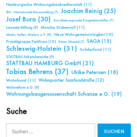
Hamburgische Wohnungsbaukreditanstalt
(11)
Joachim Reinig
(25)
IBA - Internationale Bauausstellung
(7)
Josef Bura
(30)
Koordinierungsrunde Baugemeinschaften
(7)
Mascha Stubenvoll
(11)
Lawaetz-Stiftung
(9)
Neue Wohngemeinnützigkeit
(10)
Mieter helfen Mietern e.V.
(8)
SAGA
(15)
Projektgruppe Parkhaus
(10)
Reiner Schendel
(7)
Schleswig-Holstein
(31)
Solidarfond
(11)
STATTBAU Arbeitsbereiche
(9)
STATTBAU HAMBURG GmbH
(21)
Tobias Behrens
(37)
Ulrike Petersen
(18)
Wohnquartier Saarlandstraße
(12)
Wohnbund
(11)
Wohnreform e.G.
(9)
Wohnungsbaugenossenschaft Schanze e.G.
(19)
Suche
Suchen
nach: