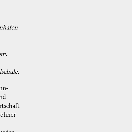
enhafen
om.
dschule.
hn-
nd
tschaft
wohner