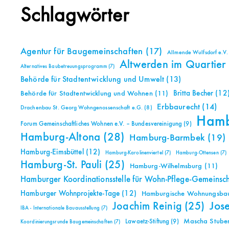
Schlagwörter
Agentur für Baugemeinschaften
(17)
Allmende Wulfsdorf e.V.
Altwerden im Quartier
Alternatives Baubetreuungsprogramm
(7)
Behörde für Stadtentwicklung und Umwelt
(13)
Britta Becher
(12
Behörde für Stadtentwicklung und Wohnen
(11)
Erbbaurecht
(14)
Drachenbau St. Georg Wohngenossenschaft e.G.
(8)
Ham
Forum Gemeinschaftliches Wohnen e.V. – Bundesvereinigung
(9)
Hamburg-Altona
(28)
Hamburg-Barmbek
(19)
Hamburg-Eimsbüttel
(12)
Hamburg-Karolinenviertel
(7)
Hamburg-Ottensen
(7)
Hamburg-St. Pauli
(25)
Hamburg-Wilhelmsburg
(11)
Hamburger Koordinationsstelle für Wohn-Pflege-Gemeinsc
Hamburger Wohnprojekte-Tage
(12)
Hamburgische Wohnungsbauk
Jos
Joachim Reinig
(25)
IBA - Internationale Bauausstellung
(7)
Mascha Stuben
Lawaetz-Stiftung
(9)
Koordinierungsrunde Baugemeinschaften
(7)