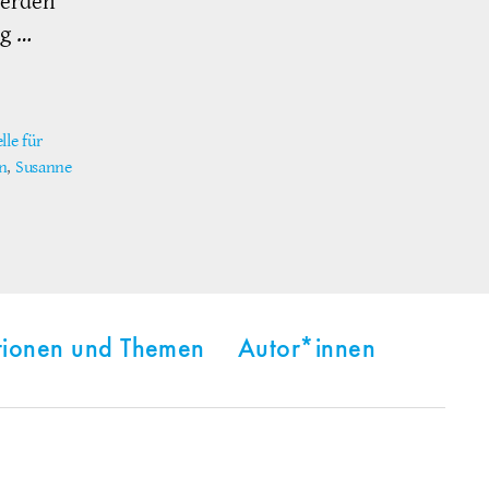
werden
ng …
le für
n
,
Susanne
tionen und Themen
Autor*innen