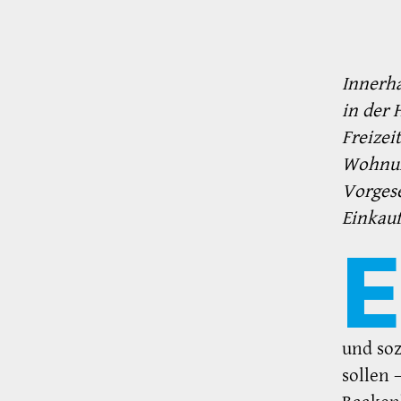
Innerha
in der
Freizei
Wohnung
Vorgese
Einkauf
E
und soz
sollen 