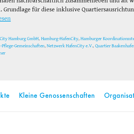
hafen nachbarschaftlich zusammenleben und alt 
 Grundlage für diese inklusive Quartiersausrichtu
esen
City Hamburg GmbH
,
Hamburg-HafenCity
,
Hamburger Koordinationsstel
Pflege-Gemeinschaften
,
Netzwerk HafenCity e.V.
,
Quartier Baakenhafe
ter
ner
kte
Kleine Genossenschaften
Organisa