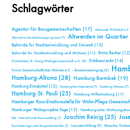
Schlagwörter
Agentur für Baugemeinschaften
(17)
Allmende Wulfsdorf e.V.
Altwerden im Quartier
Alternatives Baubetreuungsprogramm
(7)
Behörde für Stadtentwicklung und Umwelt
(13)
Britta Becher
(12
Behörde für Stadtentwicklung und Wohnen
(11)
Erbbaurecht
(14)
Drachenbau St. Georg Wohngenossenschaft e.G.
(8)
Ham
Forum Gemeinschaftliches Wohnen e.V. – Bundesvereinigung
(9)
Hamburg-Altona
(28)
Hamburg-Barmbek
(19)
Hamburg-Eimsbüttel
(12)
Hamburg-Karolinenviertel
(7)
Hamburg-Ottensen
(7)
Hamburg-St. Pauli
(25)
Hamburg-Wilhelmsburg
(11)
Hamburger Koordinationsstelle für Wohn-Pflege-Gemeinsc
Hamburger Wohnprojekte-Tage
(12)
Hamburgische Wohnungsbauk
Jos
Joachim Reinig
(25)
IBA - Internationale Bauausstellung
(7)
Mascha Stuben
Lawaetz-Stiftung
(9)
Koordinierungsrunde Baugemeinschaften
(7)