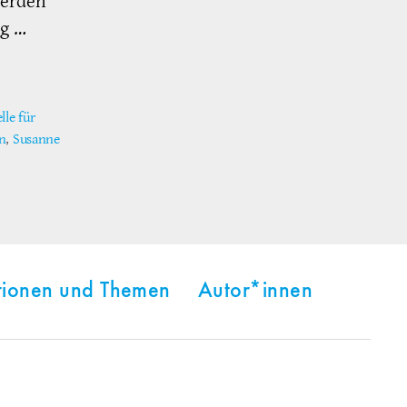
werden
ng …
le für
n
,
Susanne
tionen und Themen
Autor*innen