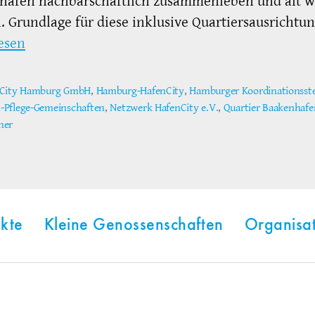
hafen nachbarschaftlich zusammenleben und alt 
 Grundlage für diese inklusive Quartiersausrichtu
esen
City Hamburg GmbH
,
Hamburg-HafenCity
,
Hamburger Koordinationsstel
Pflege-Gemeinschaften
,
Netzwerk HafenCity e.V.
,
Quartier Baakenhafe
ter
ner
kte
Kleine Genossenschaften
Organisa