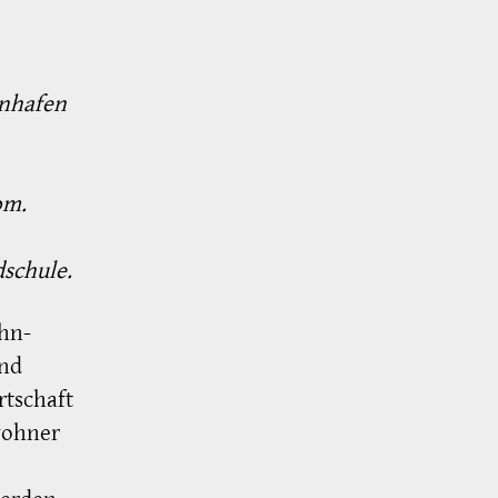
enhafen
om.
dschule.
hn-
nd
tschaft
wohner