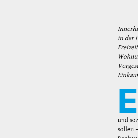
Innerha
in der
Freizei
Wohnung
Vorgese
Einkauf
E
und soz
sollen 