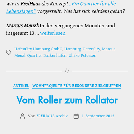
wir in
FreiHaus
das Konzept
„Ein Quartier für alle
Lebenslagen“
vorgestellt. Was hat sich seitdem getan?
Marcus Menzl:
In den vergangenen Monaten sind
insgesamt 13 …
weiterlesen
HafenCity Hamburg GmbH
,
Hamburg-HafenCity
,
Marcus
Schlagwörter
Menzl
,
Quartier Baakenhafen
,
Ulrike Petersen
Kategorien
ARTIKEL
WOHNPROJEKTE FÜR BESONDERE ZIELGRUPPEN
Vom Roller zum Rollator
Von
FREIHAUS-Archiv
1. September 2013
Beitragsautor
Veröffentlichungsdatum