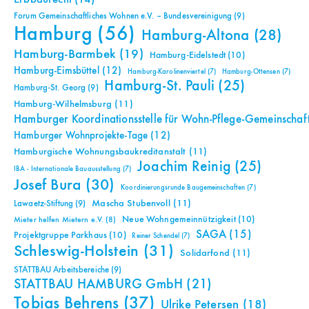
Forum Gemeinschaftliches Wohnen e.V. – Bundesvereinigung
(9)
Hamburg
(56)
Hamburg-Altona
(28)
Hamburg-Barmbek
(19)
Hamburg-Eidelstedt
(10)
Hamburg-Eimsbüttel
(12)
Hamburg-Karolinenviertel
(7)
Hamburg-Ottensen
(7)
Hamburg-St. Pauli
(25)
Hamburg-St. Georg
(9)
Hamburg-Wilhelmsburg
(11)
Hamburger Koordinationsstelle für Wohn-Pflege-Gemeinschaf
Hamburger Wohnprojekte-Tage
(12)
Hamburgische Wohnungsbaukreditanstalt
(11)
Joachim Reinig
(25)
IBA - Internationale Bauausstellung
(7)
Josef Bura
(30)
Koordinierungsrunde Baugemeinschaften
(7)
Mascha Stubenvoll
(11)
Lawaetz-Stiftung
(9)
Neue Wohngemeinnützigkeit
(10)
Mieter helfen Mietern e.V.
(8)
SAGA
(15)
Projektgruppe Parkhaus
(10)
Reiner Schendel
(7)
Schleswig-Holstein
(31)
Solidarfond
(11)
STATTBAU Arbeitsbereiche
(9)
STATTBAU HAMBURG GmbH
(21)
Tobias Behrens
(37)
Ulrike Petersen
(18)