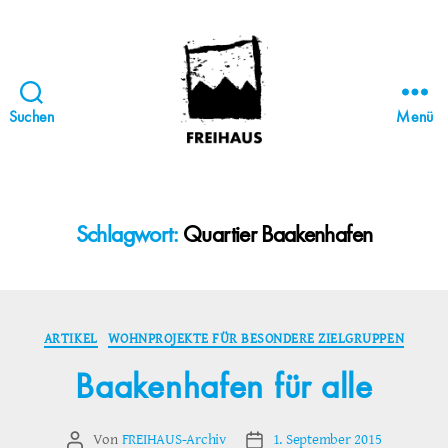
Suchen
Menü
FREIHAUS-
Archiv
|
STATTBAU
Schlagwort:
Quartier Baakenhafen
HAMBURG
Kategorien
ARTIKEL
WOHNPROJEKTE FÜR BESONDERE ZIELGRUPPEN
Baakenhafen für alle
Von
FREIHAUS-Archiv
1. September 2015
Beitragsautor
Veröffentlichungsdatum