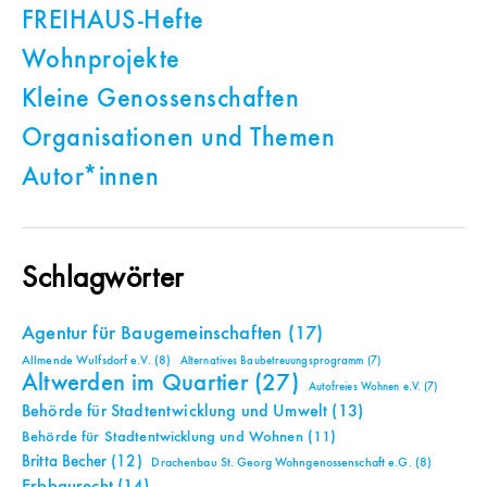
FREIHAUS-Hefte
Wohnprojekte
Kleine Genossenschaften
Organisationen und Themen
Autor*innen
Schlagwörter
Agentur für Baugemeinschaften
(17)
Allmende Wulfsdorf e.V.
(8)
Alternatives Baubetreuungsprogramm
(7)
Altwerden im Quartier
(27)
Autofreies Wohnen e.V.
(7)
Behörde für Stadtentwicklung und Umwelt
(13)
Behörde für Stadtentwicklung und Wohnen
(11)
Britta Becher
(12)
Drachenbau St. Georg Wohngenossenschaft e.G.
(8)
Erbbaurecht
(14)