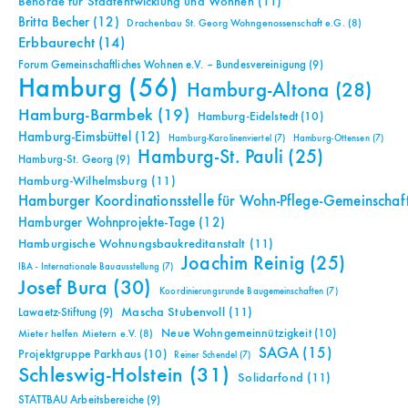
Behörde für Stadtentwicklung und Wohnen
(11)
Britta Becher
(12)
Drachenbau St. Georg Wohngenossenschaft e.G.
(8)
Erbbaurecht
(14)
Forum Gemeinschaftliches Wohnen e.V. – Bundesvereinigung
(9)
Hamburg
(56)
Hamburg-Altona
(28)
Hamburg-Barmbek
(19)
Hamburg-Eidelstedt
(10)
Hamburg-Eimsbüttel
(12)
Hamburg-Karolinenviertel
(7)
Hamburg-Ottensen
(7)
Hamburg-St. Pauli
(25)
Hamburg-St. Georg
(9)
Hamburg-Wilhelmsburg
(11)
Hamburger Koordinationsstelle für Wohn-Pflege-Gemeinschaf
Hamburger Wohnprojekte-Tage
(12)
Hamburgische Wohnungsbaukreditanstalt
(11)
Joachim Reinig
(25)
IBA - Internationale Bauausstellung
(7)
Josef Bura
(30)
Koordinierungsrunde Baugemeinschaften
(7)
Mascha Stubenvoll
(11)
Lawaetz-Stiftung
(9)
Neue Wohngemeinnützigkeit
(10)
Mieter helfen Mietern e.V.
(8)
SAGA
(15)
Projektgruppe Parkhaus
(10)
Reiner Schendel
(7)
Schleswig-Holstein
(31)
Solidarfond
(11)
STATTBAU Arbeitsbereiche
(9)