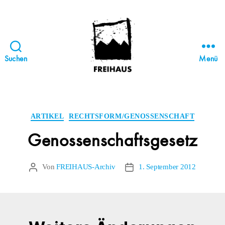
Suchen
Menü
FREIHAUS-
Archiv
|
STATTBAU
Kategorien
ARTIKEL
RECHTSFORM/GENOSSENSCHAFT
HAMBURG
Genossenschaftsgesetz
Von
FREIHAUS-Archiv
1. September 2012
Beitragsautor
Veröffentlichungsdatum