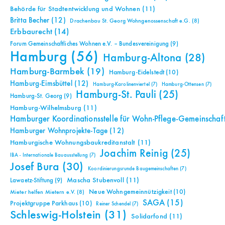
Behörde für Stadtentwicklung und Wohnen
(11)
Britta Becher
(12)
Drachenbau St. Georg Wohngenossenschaft e.G.
(8)
Erbbaurecht
(14)
Forum Gemeinschaftliches Wohnen e.V. – Bundesvereinigung
(9)
Hamburg
(56)
Hamburg-Altona
(28)
Hamburg-Barmbek
(19)
Hamburg-Eidelstedt
(10)
Hamburg-Eimsbüttel
(12)
Hamburg-Karolinenviertel
(7)
Hamburg-Ottensen
(7)
Hamburg-St. Pauli
(25)
Hamburg-St. Georg
(9)
Hamburg-Wilhelmsburg
(11)
Hamburger Koordinationsstelle für Wohn-Pflege-Gemeinschaf
Hamburger Wohnprojekte-Tage
(12)
Hamburgische Wohnungsbaukreditanstalt
(11)
Joachim Reinig
(25)
IBA - Internationale Bauausstellung
(7)
Josef Bura
(30)
Koordinierungsrunde Baugemeinschaften
(7)
Mascha Stubenvoll
(11)
Lawaetz-Stiftung
(9)
Neue Wohngemeinnützigkeit
(10)
Mieter helfen Mietern e.V.
(8)
SAGA
(15)
Projektgruppe Parkhaus
(10)
Reiner Schendel
(7)
Schleswig-Holstein
(31)
Solidarfond
(11)