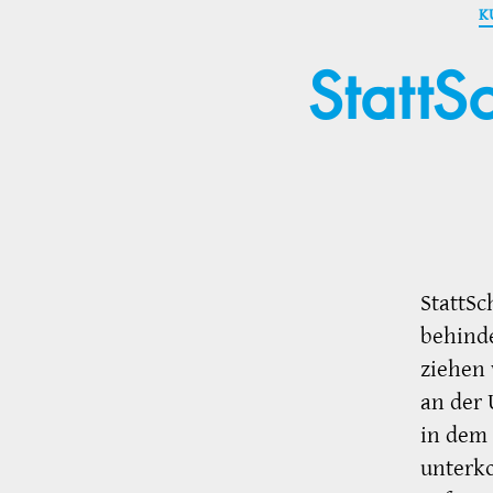
K
StattS
StattSc
behinde
ziehen 
an der 
in dem
unterk