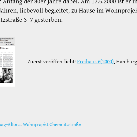
t Anfang der 80er Jahre dabei. Am 17.5.2000 ist er i
Jahren, liebevoll begleitet, zu Hause im Wohnproje
zstraße 3–7 gestorben.
Zuerst veröffentlicht:
Freihaus 6(2000)
, Hambur
rg-Altona
,
Wohnprojekt Chemnitzstraße
ter