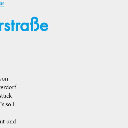
EN
rstraße
 von
terdorf
stück
s soll
ut und