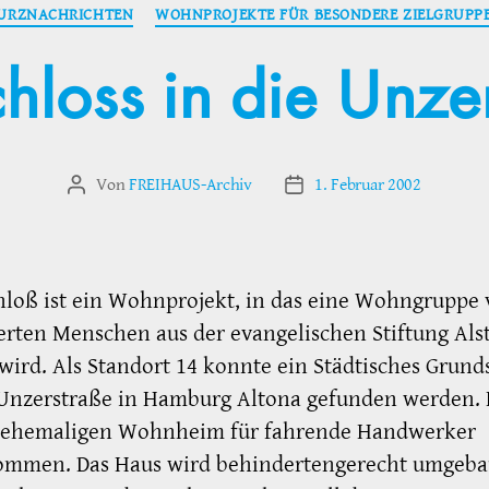
Kategorien
URZNACHRICHTEN
WOHNPROJEKTE FÜR BESONDERE ZIELGRUPP
chloss in die Unze
Von
FREIHAUS-Archiv
1. Februar 2002
Beitragsautor
Veröffentlichungsdatum
hloß ist ein Wohnprojekt, in das eine Wohngruppe
rten Menschen aus der evangelischen Stiftung Als
wird. Als Standort 14 konnte ein Städtisches Grund
Unzerstraße in Hamburg Altona gefunden werden. E
 ehemaligen Wohnheim für fahrende Handwerker
ommen. Das Haus wird behindertengerecht umgeba