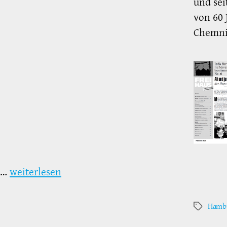
und sei
von 60 
Chemnit
…
weiterlesen
Hambu
Schlagwör