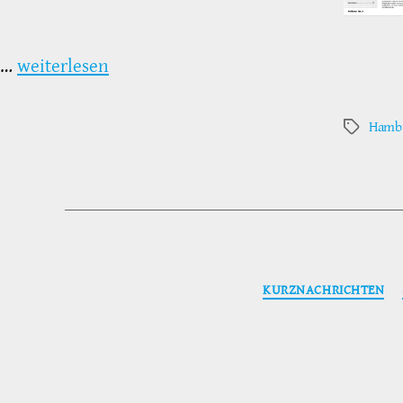
…
weiterlesen
Hambu
Schlagwör
KURZNACHRICHTEN