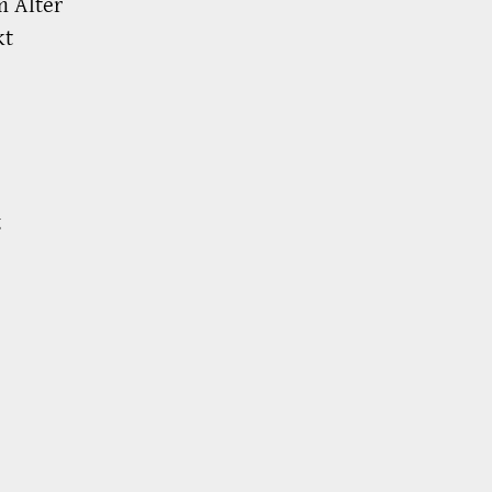
m Alter
kt
g