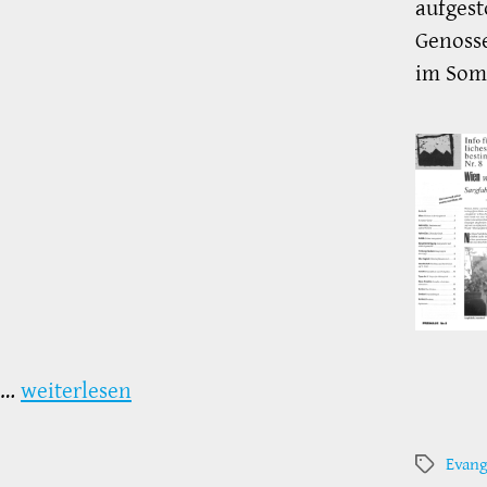
aufgest
Genoss
im Som
…
weiterlesen
Evang
Schlagwör