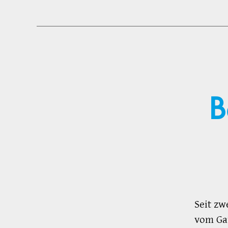
B
Seit z
vom Ga