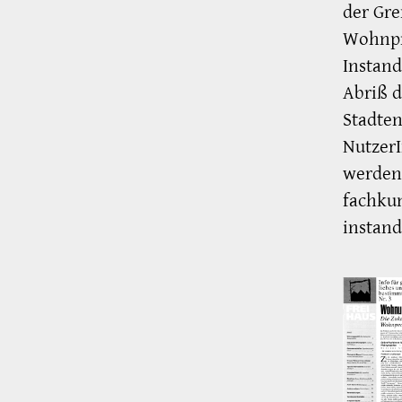
der Gr
Wohnpr
Instand
Abriß d
Stadten
Nutzer
werden 
fachku
instand