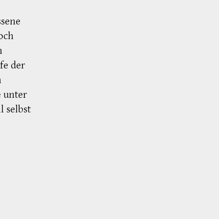
ssene
och
h
fe der
n
e unter
 selbst