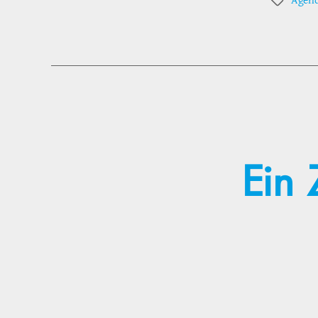
Agend
Schlagwör
Ein 