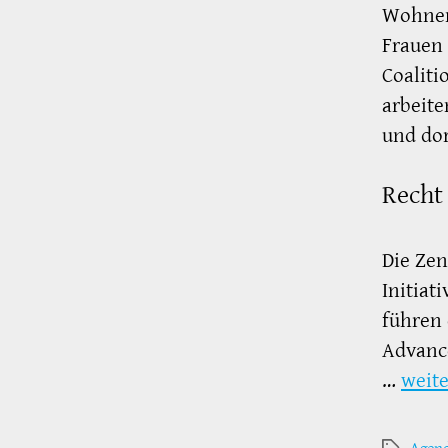
Wohnen“
Frauen 
Coalit
arbeite
und dor
Recht 
Die Zen
Initiat
führen 
Advanc
…
weite