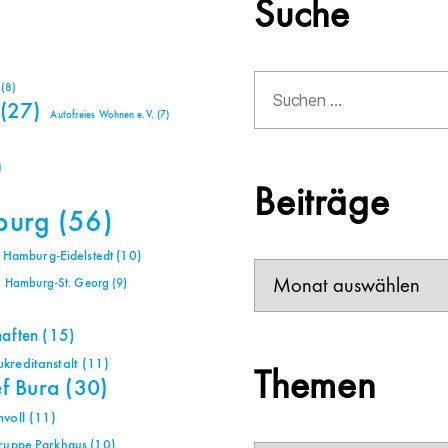
Suche
Suchen
(8)
nach:
(27)
Autofreies Wohnen e.V.
(7)
)
Beiträge
burg
(56)
Hamburg-Eidelstedt
(10)
Beiträge
Hamburg-St. Georg
(9)
haften
(15)
reditanstalt
(11)
Themen
ef Bura
(30)
voll
(11)
gruppe Parkhaus
(10)