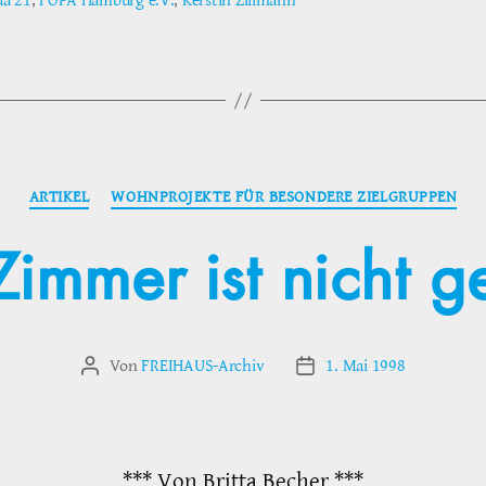
a 21
,
FOPA Hamburg e.V.
,
Kerstin Zillmann
ter
Kategorien
ARTIKEL
WOHNPROJEKTE FÜR BESONDERE ZIELGRUPPEN
Zimmer ist nicht 
Von
FREIHAUS-Archiv
1. Mai 1998
Beitragsautor
Veröffentlichungsdatum
*** Von Britta Becher ***