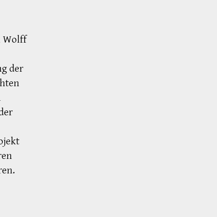
e
 Wolff
ng der
chten
n
der
ojekt
ren
ren.