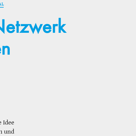
AL
 Netzwerk
en
e Idee
n und