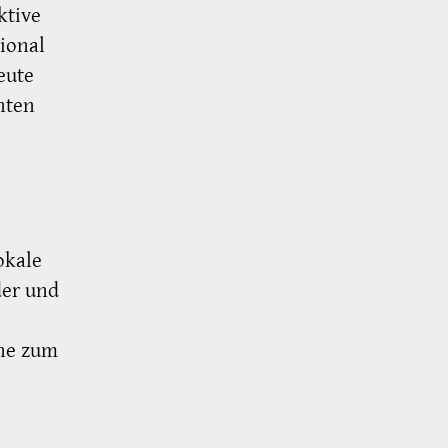
ktive
ional
eute
nten
okale
der und
ne zum