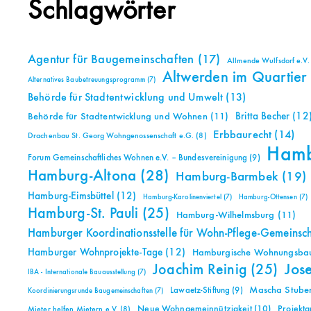
Schlagwörter
Agentur für Baugemeinschaften
(17)
Allmende Wulfsdorf e.V.
Altwerden im Quartier
Alternatives Baubetreuungsprogramm
(7)
Behörde für Stadtentwicklung und Umwelt
(13)
Britta Becher
(12
Behörde für Stadtentwicklung und Wohnen
(11)
Erbbaurecht
(14)
Drachenbau St. Georg Wohngenossenschaft e.G.
(8)
Ham
Forum Gemeinschaftliches Wohnen e.V. – Bundesvereinigung
(9)
Hamburg-Altona
(28)
Hamburg-Barmbek
(19)
Hamburg-Eimsbüttel
(12)
Hamburg-Karolinenviertel
(7)
Hamburg-Ottensen
(7)
Hamburg-St. Pauli
(25)
Hamburg-Wilhelmsburg
(11)
Hamburger Koordinationsstelle für Wohn-Pflege-Gemeinsc
Hamburger Wohnprojekte-Tage
(12)
Hamburgische Wohnungsbauk
Jos
Joachim Reinig
(25)
IBA - Internationale Bauausstellung
(7)
Mascha Stuben
Lawaetz-Stiftung
(9)
Koordinierungsrunde Baugemeinschaften
(7)
Neue Wohngemeinnützigkeit
(10)
Projekt
Mieter helfen Mietern e.V.
(8)