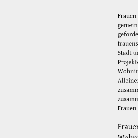
Frauen
gemeins
geford
frauen
Stadt u
Projekt
Wohnint
Alleine
zusamm
zusamm
Frauen 
Fraue
Wohnu