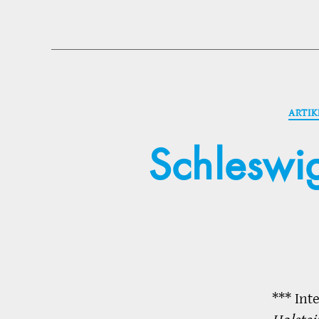
ARTIK
Schleswi
*** Int