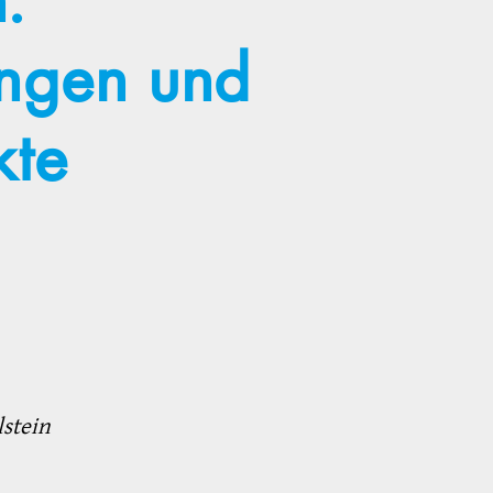
:
ngen und
kte
stein