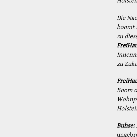
Holstei
Die Na
boomt i
zu dies
FreiHa
Innenmi
zu Zuku
FreiHa
Boom de
Wohnpro
Holstei
Buhse:
ungebro