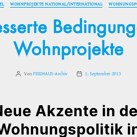
Kategorien
EL
WOHNPROJEKTE NATIONAL/INTERNATIONAL
WOHNUNGSPO
sserte Bedingung
Wohnprojekte
Von
FREIHAUS-Archiv
1. September 2013
Beitragsautor
Veröffentlichungsdatum
Neue Akzente in de
Wohnungspolitik i