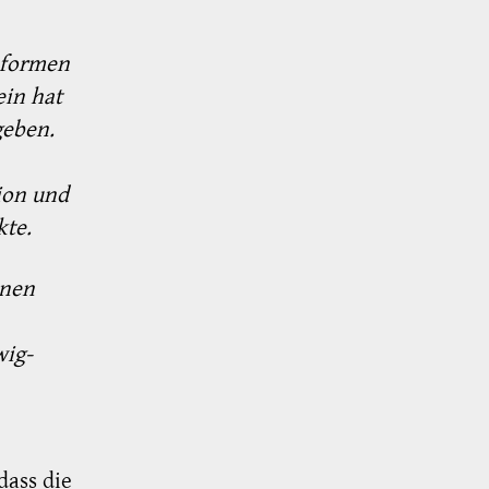
nformen
ein hat
geben.
ion und
kte.
inen
wig-
dass die