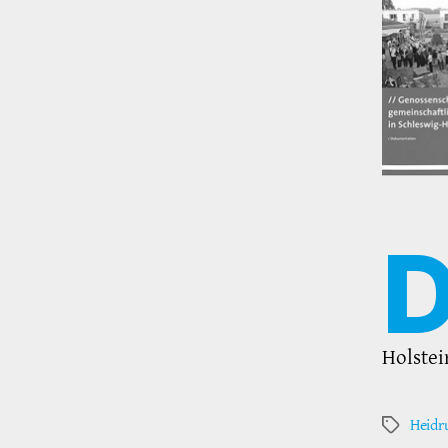
Holstei
Heidr
Schlagwör