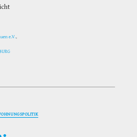
icht
uen e.V.
,
BURG
OHNUNGSPOLITIK