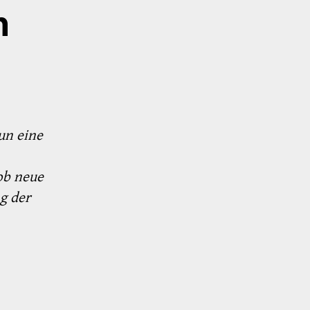
n
un eine
ob neue
g der