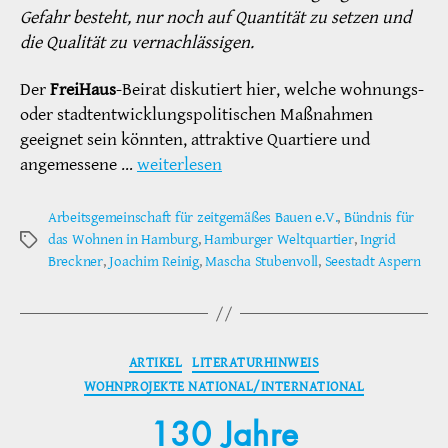
Gefahr besteht, nur noch auf Quantität zu setzen und
die Qualität zu vernachlässigen.
Der
FreiHaus
-Beirat diskutiert hier, welche wohnungs-
oder stadtentwicklungspolitischen Maßnahmen
geeignet sein könnten, attraktive Quartiere und
angemessene …
weiterlesen
Arbeitsgemeinschaft für zeitgemäßes Bauen e.V.
,
Bündnis für
das Wohnen in Hamburg
,
Hamburger Weltquartier
,
Ingrid
Schlagwörter
Breckner
,
Joachim Reinig
,
Mascha Stubenvoll
,
Seestadt Aspern
Kategorien
ARTIKEL
LITERATURHINWEIS
WOHNPROJEKTE NATIONAL/INTERNATIONAL
130 Jahre