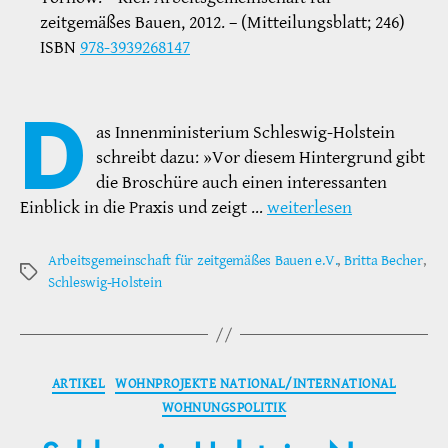
zeitgemäßes Bauen, 2012. – (Mitteilungsblatt; 246)
ISBN
978-3939268147
D
as Innenministerium Schleswig-Holstein
schreibt dazu: »Vor diesem Hintergrund gibt
die Broschüre auch einen interessanten
Einblick in die Praxis und zeigt …
weiterlesen
Arbeitsgemeinschaft für zeitgemäßes Bauen e.V.
,
Britta Becher
,
Schlagwörter
Schleswig-Holstein
Kategorien
ARTIKEL
WOHNPROJEKTE NATIONAL/INTERNATIONAL
WOHNUNGSPOLITIK