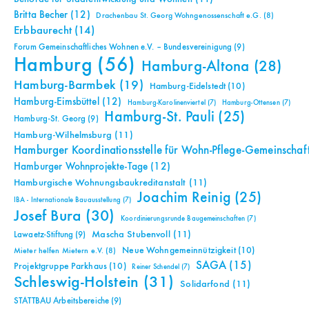
Britta Becher
(12)
Drachenbau St. Georg Wohngenossenschaft e.G.
(8)
Erbbaurecht
(14)
Forum Gemeinschaftliches Wohnen e.V. – Bundesvereinigung
(9)
Hamburg
(56)
Hamburg-Altona
(28)
Hamburg-Barmbek
(19)
Hamburg-Eidelstedt
(10)
Hamburg-Eimsbüttel
(12)
Hamburg-Karolinenviertel
(7)
Hamburg-Ottensen
(7)
Hamburg-St. Pauli
(25)
Hamburg-St. Georg
(9)
Hamburg-Wilhelmsburg
(11)
Hamburger Koordinationsstelle für Wohn-Pflege-Gemeinschaf
Hamburger Wohnprojekte-Tage
(12)
Hamburgische Wohnungsbaukreditanstalt
(11)
Joachim Reinig
(25)
IBA - Internationale Bauausstellung
(7)
Josef Bura
(30)
Koordinierungsrunde Baugemeinschaften
(7)
Mascha Stubenvoll
(11)
Lawaetz-Stiftung
(9)
Neue Wohngemeinnützigkeit
(10)
Mieter helfen Mietern e.V.
(8)
SAGA
(15)
Projektgruppe Parkhaus
(10)
Reiner Schendel
(7)
Schleswig-Holstein
(31)
Solidarfond
(11)
STATTBAU Arbeitsbereiche
(9)