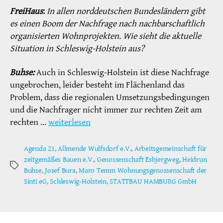
FreiHaus
:
In allen norddeutschen Bundesländern gibt
es einen Boom der Nachfrage nach nachbarschaftlich
organisierten Wohnprojekten. Wie sieht die aktuelle
Situation in Schleswig-Holstein aus?
Buhse:
Auch in Schleswig-Holstein ist diese Nachfrage
ungebrochen, leider besteht im Flächenland das
Problem, dass die regionalen Umsetzungsbedingungen
und die Nachfrager nicht immer zur rechten Zeit am
rechten …
weiterlesen
Agenda 21
,
Allmende Wulfsdorf e.V.
,
Arbeitsgemeinschaft für
zeitgemäßes Bauen e.V.
,
Genossenschaft Esbjergweg
,
Heidrun
Schlagwörter
Buhse
,
Josef Bura
,
Maro Temm Wohnungsgenossenschaft der
Sinti eG
,
Schleswig-Holstein
,
STATTBAU HAMBURG GmbH