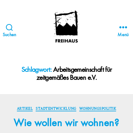
Suchen
Menü
FREIHAUS-
Archiv
|
STATTBAU
Schlagwort:
Arbeitsgemeinschaft für
HAMBURG
zeitgemäßes Bauen e.V.
Kategorien
ARTIKEL
STADTENTWICKLUNG
WOHNUNGSPOLITIK
Wie wollen wir wohnen?