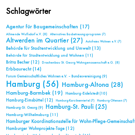
Schlagwörter
Agentur für Baugemeinschaften
(17)
Allmende Wulfsdorf e.V.
(8)
Alternatives Baubetreuungsprogramm
(7)
Altwerden im Quartier
(27)
Autofreies Wohnen e.V.
(7)
Behörde für Stadtentwicklung und Umwelt
(13)
Behörde für Stadtentwicklung und Wohnen
(11)
Britta Becher
(12)
Drachenbau St. Georg Wohngenossenschaft e.G.
(8)
Erbbaurecht
(14)
Forum Gemeinschaftliches Wohnen e.V. – Bundesvereinigung
(9)
Hamburg
(56)
Hamburg-Altona
(28)
Hamburg-Barmbek
(19)
Hamburg-Eidelstedt
(10)
Hamburg-Eimsbüttel
(12)
Hamburg-Karolinenviertel
(7)
Hamburg-Ottensen
(7)
Hamburg-St. Pauli
(25)
Hamburg-St. Georg
(9)
Hamburg-Wilhelmsburg
(11)
Hamburger Koordinationsstelle für Wohn-Pflege-Gemeinschaf
Hamburger Wohnprojekte-Tage
(12)