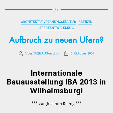
Kategorien
ARCHITEKTUR/PLANUNGSKULTUR
ARTIKEL
STADTENTWICKLUNG
Aufbruch zu neuen Ufern?
Von
FREIHAUS-Archiv
1. Oktober 2007
Beitragsautor
Veröffentlichungsdatum
Internationale
Bauausstellung IBA 2013 in
Wilhelmsburg!
*** von Joachim Reinig ***