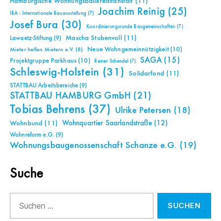
Hamburgische Wohnungsbaukreditanstalt
(11)
Joachim Reinig
(25)
IBA - Internationale Bauausstellung
(7)
Josef Bura
(30)
Koordinierungsrunde Baugemeinschaften
(7)
Mascha Stubenvoll
(11)
Lawaetz-Stiftung
(9)
Neue Wohngemeinnützigkeit
(10)
Mieter helfen Mietern e.V.
(8)
SAGA
(15)
Projektgruppe Parkhaus
(10)
Reiner Schendel
(7)
Schleswig-Holstein
(31)
Solidarfond
(11)
STATTBAU Arbeitsbereiche
(9)
STATTBAU HAMBURG GmbH
(21)
Tobias Behrens
(37)
Ulrike Petersen
(18)
Wohnquartier Saarlandstraße
(12)
Wohnbund
(11)
Wohnreform e.G.
(9)
Wohnungsbaugenossenschaft Schanze e.G.
(19)
Suche
Suchen
nach: