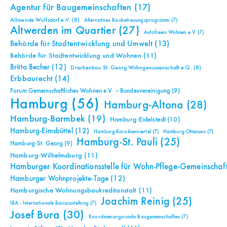
Agentur für Baugemeinschaften
(17)
Allmende Wulfsdorf e.V.
(8)
Alternatives Baubetreuungsprogramm
(7)
Altwerden im Quartier
(27)
Autofreies Wohnen e.V.
(7)
Behörde für Stadtentwicklung und Umwelt
(13)
Behörde für Stadtentwicklung und Wohnen
(11)
Britta Becher
(12)
Drachenbau St. Georg Wohngenossenschaft e.G.
(8)
Erbbaurecht
(14)
Forum Gemeinschaftliches Wohnen e.V. – Bundesvereinigung
(9)
Hamburg
(56)
Hamburg-Altona
(28)
Hamburg-Barmbek
(19)
Hamburg-Eidelstedt
(10)
Hamburg-Eimsbüttel
(12)
Hamburg-Karolinenviertel
(7)
Hamburg-Ottensen
(7)
Hamburg-St. Pauli
(25)
Hamburg-St. Georg
(9)
Hamburg-Wilhelmsburg
(11)
Hamburger Koordinationsstelle für Wohn-Pflege-Gemeinschaf
Hamburger Wohnprojekte-Tage
(12)
Hamburgische Wohnungsbaukreditanstalt
(11)
Joachim Reinig
(25)
IBA - Internationale Bauausstellung
(7)
Josef Bura
(30)
Koordinierungsrunde Baugemeinschaften
(7)