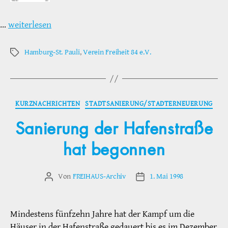
…
weiterlesen
Hamburg-St. Pauli
,
Verein Freiheit 84 e.V.
Schlagwörter
Kategorien
KURZNACHRICHTEN
STADTSANIERUNG/STADTERNEUERUNG
Sanierung der Hafenstraße
hat begonnen
Von
FREIHAUS-Archiv
1. Mai 1998
Beitragsautor
Veröffentlichungsdatum
Mindestens fünfzehn Jahre hat der Kampf um die
Häuser in der Hafenstraße gedauert bis es im Dezember