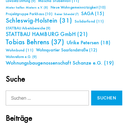
Mascha Stubenvoll
(11)
Lawaetz-Stiftung
(9)
Neue Wohngemeinnützigkeit
(10)
Mieter helfen Mietern e.V.
(8)
SAGA
(15)
Projektgruppe Parkhaus
(10)
Reiner Schendel
(7)
Schleswig-Holstein
(31)
Solidarfond
(11)
STATTBAU Arbeitsbereiche
(9)
STATTBAU HAMBURG GmbH
(21)
Tobias Behrens
(37)
Ulrike Petersen
(18)
Wohnquartier Saarlandstraße
(12)
Wohnbund
(11)
Wohnreform e.G.
(9)
Wohnungsbaugenossenschaft Schanze e.G.
(19)
Suche
Suchen
nach:
Beiträge