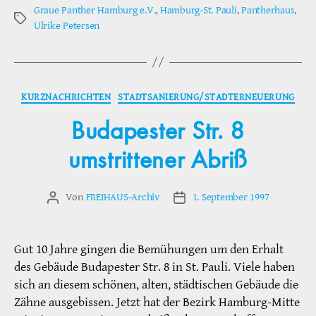
Graue Panther Hamburg e.V.
,
Hamburg-St. Pauli
,
Pantherhaus
,
Schlagwörter
Ulrike Petersen
Kategorien
KURZNACHRICHTEN
STADTSANIERUNG/STADTERNEUERUNG
Budapester Str. 8
umstrittener Abriß
Von
FREIHAUS-Archiv
1. September 1997
Beitragsautor
Veröffentlichungsdatum
Gut 10 Jahre gingen die Bemühungen um den Erhalt
des Gebäude Budapester Str. 8 in St. Pauli. Viele haben
sich an diesem schönen, alten, städtischen Gebäude die
Zähne ausgebissen. Jetzt hat der Bezirk Hamburg-Mitte