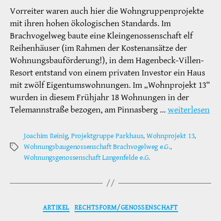
Vorreiter waren auch hier die Wohngruppenprojekte
mit ihren hohen ökologischen Standards. Im
Brachvogelweg baute eine Kleingenossenschaft elf
Reihenhäuser (im Rahmen der Kostenansätze der
Wohnungsbauförderung!), in dem Hagenbeck-Villen-
Resort entstand von einem privaten Investor ein Haus
mit zwölf Eigentumswohnungen. Im „Wohnprojekt 13“
wurden in diesem Frühjahr 18 Wohnungen in der
Telemannstraße bezogen, am Pinnasberg …
weiterlesen
Joachim Reinig
,
Projektgruppe Parkhaus
,
Wohnprojekt 13
,
Wohnungsbaugenossenschaft Brachvogelweg e.G.
,
Schlagwörter
Wohnungsgenossenschaft Langenfelde e.G.
Kategorien
ARTIKEL
RECHTSFORM/GENOSSENSCHAFT