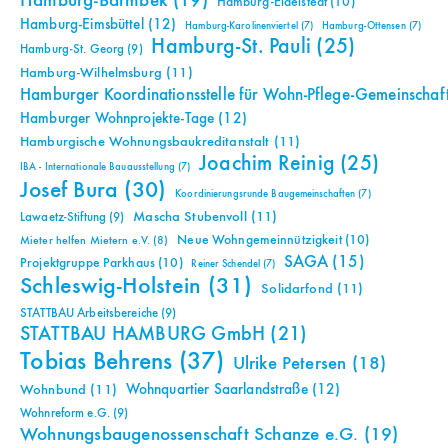
Hamburg-Barmbek
(19)
Hamburg-Eidelstedt
(10)
Hamburg-Eimsbüttel
(12)
Hamburg-Karolinenviertel
(7)
Hamburg-Ottensen
(7)
Hamburg-St. Pauli
(25)
Hamburg-St. Georg
(9)
Hamburg-Wilhelmsburg
(11)
Hamburger Koordinationsstelle für Wohn-Pflege-Gemeinschaf
Hamburger Wohnprojekte-Tage
(12)
Hamburgische Wohnungsbaukreditanstalt
(11)
Joachim Reinig
(25)
IBA - Internationale Bauausstellung
(7)
Josef Bura
(30)
Koordinierungsrunde Baugemeinschaften
(7)
Mascha Stubenvoll
(11)
Lawaetz-Stiftung
(9)
Neue Wohngemeinnützigkeit
(10)
Mieter helfen Mietern e.V.
(8)
SAGA
(15)
Projektgruppe Parkhaus
(10)
Reiner Schendel
(7)
Schleswig-Holstein
(31)
Solidarfond
(11)
STATTBAU Arbeitsbereiche
(9)
STATTBAU HAMBURG GmbH
(21)
Tobias Behrens
(37)
Ulrike Petersen
(18)
Wohnquartier Saarlandstraße
(12)
Wohnbund
(11)
Wohnreform e.G.
(9)
Wohnungsbaugenossenschaft Schanze e.G.
(19)