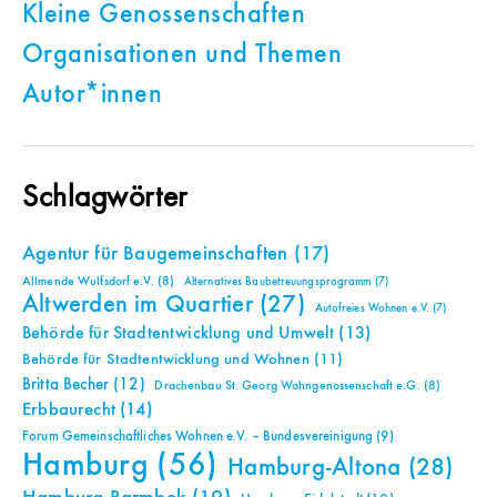
Kleine Genossenschaften
Organisationen und Themen
Autor*innen
Schlagwörter
Agentur für Baugemeinschaften
(17)
Allmende Wulfsdorf e.V.
(8)
Alternatives Baubetreuungsprogramm
(7)
Altwerden im Quartier
(27)
Autofreies Wohnen e.V.
(7)
Behörde für Stadtentwicklung und Umwelt
(13)
Behörde für Stadtentwicklung und Wohnen
(11)
Britta Becher
(12)
Drachenbau St. Georg Wohngenossenschaft e.G.
(8)
Erbbaurecht
(14)
Forum Gemeinschaftliches Wohnen e.V. – Bundesvereinigung
(9)
Hamburg
(56)
Hamburg-Altona
(28)