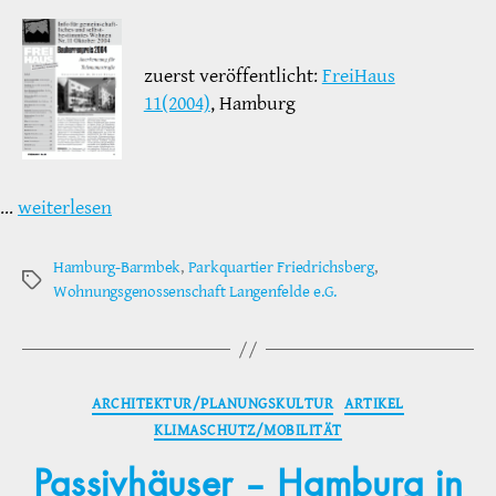
zuerst veröffentlicht:
FreiHaus
11(2004)
, Hamburg
…
weiterlesen
Hamburg-Barmbek
,
Parkquartier Friedrichsberg
,
Schlagwörter
Wohnungsgenossenschaft Langenfelde e.G.
Kategorien
ARCHITEKTUR/PLANUNGSKULTUR
ARTIKEL
KLIMASCHUTZ/MOBILITÄT
Passivhäuser – Hamburg in