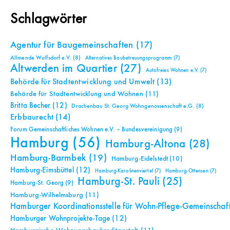
Schlagwörter
Agentur für Baugemeinschaften
(17)
Allmende Wulfsdorf e.V.
(8)
Alternatives Baubetreuungsprogramm
(7)
Altwerden im Quartier
(27)
Autofreies Wohnen e.V.
(7)
Behörde für Stadtentwicklung und Umwelt
(13)
Behörde für Stadtentwicklung und Wohnen
(11)
Britta Becher
(12)
Drachenbau St. Georg Wohngenossenschaft e.G.
(8)
Erbbaurecht
(14)
Forum Gemeinschaftliches Wohnen e.V. – Bundesvereinigung
(9)
Hamburg
(56)
Hamburg-Altona
(28)
Hamburg-Barmbek
(19)
Hamburg-Eidelstedt
(10)
Hamburg-Eimsbüttel
(12)
Hamburg-Karolinenviertel
(7)
Hamburg-Ottensen
(7)
Hamburg-St. Pauli
(25)
Hamburg-St. Georg
(9)
Hamburg-Wilhelmsburg
(11)
Hamburger Koordinationsstelle für Wohn-Pflege-Gemeinschaf
Hamburger Wohnprojekte-Tage
(12)