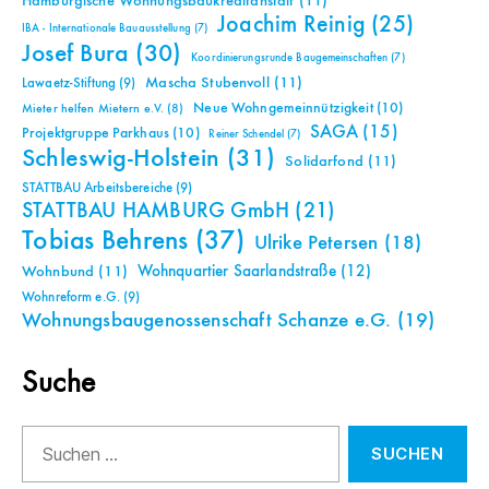
Hamburgische Wohnungsbaukreditanstalt
(11)
Joachim Reinig
(25)
IBA - Internationale Bauausstellung
(7)
Josef Bura
(30)
Koordinierungsrunde Baugemeinschaften
(7)
Mascha Stubenvoll
(11)
Lawaetz-Stiftung
(9)
Neue Wohngemeinnützigkeit
(10)
Mieter helfen Mietern e.V.
(8)
SAGA
(15)
Projektgruppe Parkhaus
(10)
Reiner Schendel
(7)
Schleswig-Holstein
(31)
Solidarfond
(11)
STATTBAU Arbeitsbereiche
(9)
STATTBAU HAMBURG GmbH
(21)
Tobias Behrens
(37)
Ulrike Petersen
(18)
Wohnquartier Saarlandstraße
(12)
Wohnbund
(11)
Wohnreform e.G.
(9)
Wohnungsbaugenossenschaft Schanze e.G.
(19)
Suche
Suchen
nach: