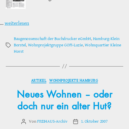
…
weiterlesen
Baugenossenschaft der Buchdrucker eGmbH
,
Hamburg-Klein
Borstel
,
Wohnprojektgruppe GOFI-Luzie
,
Wohnquartier Kleine
Schlagwörter
Horst
Kategorien
ARTIKEL
WOHNPROJEKTE HAMBURG
Neues Wohnen – oder
doch nur ein alter Hut?
Von
FREIHAUS-Archiv
1. Oktober 2007
Beitragsautor
Veröffentlichungsdatum