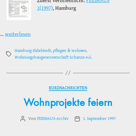
Zuerst veröffentlicht:
FREIHAUS
1(1997)
, Hamburg
…
weiterlesen
Hamburg-Eidelstedt
,
pflegen & wohnen
,
Schlagwörter
Wohnungsbaugenossenschaft Schanze e.G.
Kategorien
KURZNACHRICHTEN
Wohnprojekte feiern
Von
FREIHAUS-Archiv
1. September 1997
Beitragsautor
Veröffentlichungsdatum