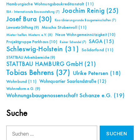
Hamburgische Wohnungsbaukreditanstalt
(11)
Joachim Reinig
(25)
IBA - Internationale Bauausstellung
(7)
Josef Bura
(30)
Koordinierungsrunde Baugemeinschaften
(7)
Mascha Stubenvoll
(11)
Lawaetz-Stiftung
(9)
Neue Wohngemeinnützigkeit
(10)
Mieter helfen Mietern e.V.
(8)
SAGA
(15)
Projektgruppe Parkhaus
(10)
Reiner Schendel
(7)
Schleswig-Holstein
(31)
Solidarfond
(11)
STATTBAU Arbeitsbereiche
(9)
STATTBAU HAMBURG GmbH
(21)
Tobias Behrens
(37)
Ulrike Petersen
(18)
Wohnquartier Saarlandstraße
(12)
Wohnbund
(11)
Wohnreform e.G.
(9)
Wohnungsbaugenossenschaft Schanze e.G.
(19)
Suche
Suchen
nach: