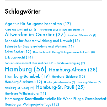
Schlagwörter
Agentur für Baugemeinschaften
(17)
Allmende Wulfsdorf e.V.
(8)
Alternatives Baubetreuungsprogramm
(7)
Altwerden im Quartier
(27)
Autofreies Wohnen e.V.
(7)
Behörde für Stadtentwicklung und Umwelt
(13)
Behörde für Stadtentwicklung und Wohnen
(11)
Britta Becher
(12)
Drachenbau St. Georg Wohngenossenschaft e.G.
(8)
Erbbaurecht
(14)
Forum Gemeinschaftliches Wohnen e.V. – Bundesvereinigung
(9)
Hamburg
(56)
Hamburg-Altona
(28)
Hamburg-Barmbek
(19)
Hamburg-Eidelstedt
(10)
Hamburg-Eimsbüttel
(12)
Hamburg-Karolinenviertel
(7)
Hamburg-Ottensen
(7)
Hamburg-St. Pauli
(25)
Hamburg-St. Georg
(9)
Hamburg-Wilhelmsburg
(11)
Hamburger Koordinationsstelle für Wohn-Pflege-Gemeinschaf
Hamburger Wohnprojekte-Tage
(12)