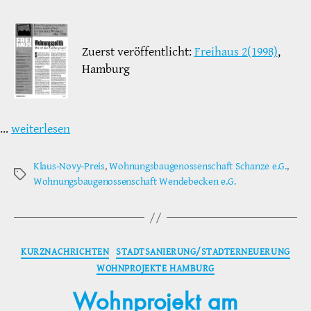
Zuerst veröffentlicht:
Freihaus 2(1998)
,
Hamburg
…
weiterlesen
Klaus-Novy-Preis
,
Wohnungsbaugenossenschaft Schanze e.G.
,
Schlagwörter
Wohnungsbaugenossenschaft Wendebecken e.G.
Kategorien
KURZNACHRICHTEN
STADTSANIERUNG/STADTERNEUERUNG
WOHNPROJEKTE HAMBURG
Wohnprojekt am