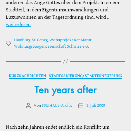
anderem das Auge Gottes über dem Projekt. In einem
Stadtteil, in dem Eigentumsumwandlungen und
Luxuswohnen an der Tagesordnung sind, wird …
weiterlesen
Hamburg-St. Georg
,
Wohnprojekt Ret Marut
,
Schlagwörter
Wohnungsbaugenossenschaft Schanze e.G.
Kategorien
KURZNACHRICHTEN
STADTSANIERUNG/STADTERNEUERUNG
Ten years after
Von
FREIHAUS-Archiv
1. Juli 2000
Beitragsautor
Veröffentlichungsdatum
Nach zehn Jahren endet endlich ein Konflikt um