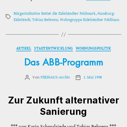
Bürgerinitiative Rettet die Eidelstedter Feldmark
,
Hamburg-
Schlagwörter
Eidelstedt
,
Tobias Behrens
,
Wohngruppe Eidelstedter Feldhaus
Kategorien
ARTIKEL
STADTENTWICKLUNG
WOHNUNGSPOLITIK
Das ABB-Programm
Von
FREIHAUS-Archiv
1. Mai 1998
Beitragsautor
Veröffentlichungsdatum
Zur Zukunft alternativer
Sanierung
*** von Karin Schmalriede und Tobias Behrens ***