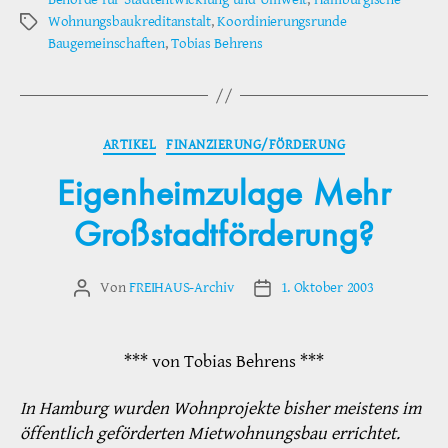
Wohnungsbaukreditanstalt
,
Koordinierungsrunde
Schlagwörter
Baugemeinschaften
,
Tobias Behrens
Kategorien
ARTIKEL
FINANZIERUNG/FÖRDERUNG
Eigenheimzulage Mehr
Großstadtförderung?
Von
FREIHAUS-Archiv
1. Oktober 2003
Beitragsautor
Veröffentlichungsdatum
*** von Tobias Behrens ***
In Hamburg wurden Wohnprojekte bisher meistens im
öffentlich geförderten Mietwohnungsbau errichtet.