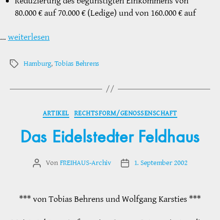
Reduzierung des begünstigten Einkommens von
80.000 € auf 70.000 € (Ledige) und von 160.000 € auf
…
weiterlesen
Hamburg
,
Tobias Behrens
Schlagwörter
Kategorien
ARTIKEL
RECHTSFORM/GENOSSENSCHAFT
Das Eidelstedter Feldhaus
Von
FREIHAUS-Archiv
1. September 2002
Beitragsautor
Veröffentlichungsdatum
*** von Tobias Behrens und Wolfgang Karsties ***