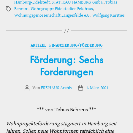
Hamburg-Eidelstedt
,
STATTBAU HAMBURG GmbH
,
Tobias
Behrens
,
Wohngruppe Eidelstedter Feldhaus
,
Schlagwörter
Wohnungsgenossenschaft Langenfelde e.G.
,
Wolfgang Karsties
Kategorien
ARTIKEL
FINANZIERUNG/FÖRDERUNG
Förderung: Sechs
Forderungen
Von
FREIHAUS-Archiv
1. März 2001
Beitragsautor
Veröffentlichungsdatum
*** von Tobias Behrens ***
Wohnprojekteförderung stagniert in Hamburg seit
Jahren. Sollen neue Wohnformen tatsächlich eine