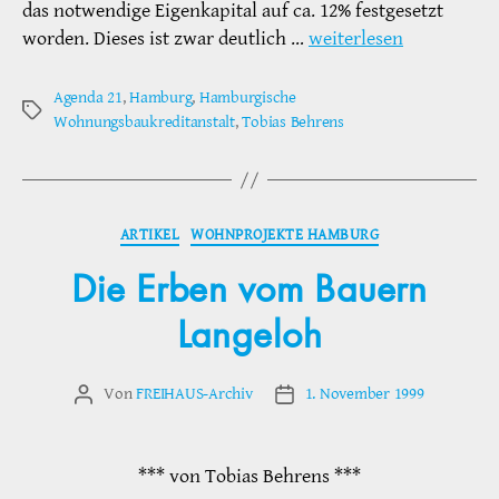
das notwendige Eigenkapital auf ca. 12% festgesetzt
worden. Dieses ist zwar deutlich …
weiterlesen
Agenda 21
,
Hamburg
,
Hamburgische
Schlagwörter
Wohnungsbaukreditanstalt
,
Tobias Behrens
Kategorien
ARTIKEL
WOHNPROJEKTE HAMBURG
Die Erben vom Bauern
Langeloh
Von
FREIHAUS-Archiv
1. November 1999
Beitragsautor
Veröffentlichungsdatum
*** von Tobias Behrens ***