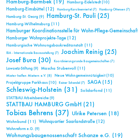
Hamburg-Barmbek
(19)
Hamburg-Eidelstedt
(10)
Hamburg-Eimsbüttel
(12)
Hamburg-Karolinenviertel
(7)
Hamburg-Ottensen
(7)
Hamburg-St. Pauli
(25)
Hamburg-St. Georg
(9)
Hamburg-Wilhelmsburg
(11)
Hamburger Koordinationsstelle für Wohn-Pflege-Gemeinschaf
Hamburger Wohnprojekte-Tage
(12)
Hamburgische Wohnungsbaukreditanstalt
(11)
Joachim Reinig
(25)
IBA - Internationale Bauausstellung
(7)
Josef Bura
(30)
Koordinierungsrunde Baugemeinschaften
(7)
Mascha Stubenvoll
(11)
Lawaetz-Stiftung
(9)
Neue Wohngemeinnützigkeit
(10)
Mieter helfen Mietern e.V.
(8)
SAGA
(15)
Projektgruppe Parkhaus
(10)
Reiner Schendel
(7)
Schleswig-Holstein
(31)
Solidarfond
(11)
STATTBAU Arbeitsbereiche
(9)
STATTBAU HAMBURG GmbH
(21)
Tobias Behrens
(37)
Ulrike Petersen
(18)
Wohnquartier Saarlandstraße
(12)
Wohnbund
(11)
Wohnreform e.G.
(9)
Wohnungsbaugenossenschaft Schanze e.G.
(19)