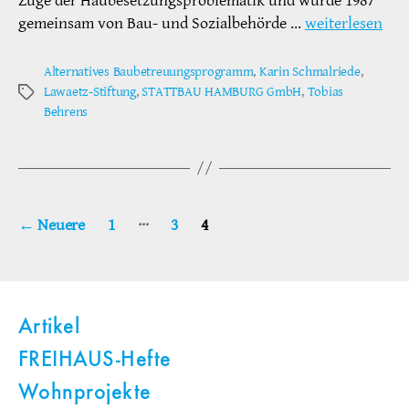
Zuge der Haubesetzungsproblematik und wurde 1987
gemeinsam von Bau- und Sozialbehörde …
weiterlesen
Alternatives Baubetreuungsprogramm
,
Karin Schmalriede
,
Lawaetz-Stiftung
,
STATTBAU HAMBURG GmbH
,
Tobias
Schlagwörter
Behrens
Seitennummerierung
…
←
Neuere
1
3
4
der
Beiträge
Artikel
FREIHAUS-Hefte
Wohnprojekte