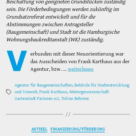
Beschaffung von geeigneten Grundstücken zuständig
sein. Die Förderbedingungen werden zukünftig im
Grundsatzreferat entwickelt und für die
Abstimmungen zwischen Antragsteller
(Baugemeinschaft) und Stadt ist die Hamburgische
Wohnungsbaukreditanstalt (WK) zuständig.
V
erbunden mit dieser Neuorientierung war
das Ausscheiden von Frank Karthaus aus der
Agentur, bzw. …
weiterlesen
Agentur für Baugemeinschaften
,
Behörde für Stadtentwicklung
und Umwelt
,
Frank Karthaus
,
Mietergenossenschaft
Schlagwörter
Gartenstadt Farmsen e.G
,
Tobias Behrens
Kategorien
ARTIKEL
FINANZIERUNG/FÖRDERUNG