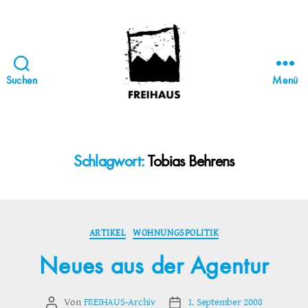
Suchen
Menü
FREIHAUS-
Archiv
|
STATTBAU
Schlagwort:
Tobias Behrens
HAMBURG
Kategorien
ARTIKEL
WOHNUNGSPOLITIK
Neues aus der Agentur
Von
FREIHAUS-Archiv
1. September 2008
Beitragsautor
Veröffentlichungsdatum