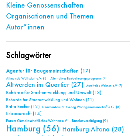
Kleine Genossenschaften
Organisationen und Themen
Autor*innen
Schlagwörter
Agentur für Baugemeinschaften
(17)
Allmende Wulfsdorf e.V.
(8)
Alternatives Baubetreuungsprogramm
(7)
Altwerden im Quartier
(27)
Autofreies Wohnen e.V.
(7)
Behörde für Stadtentwicklung und Umwelt
(13)
Behörde für Stadtentwicklung und Wohnen
(11)
Britta Becher
(12)
Drachenbau St. Georg Wohngenossenschaft e.G.
(8)
Erbbaurecht
(14)
Forum Gemeinschaftliches Wohnen e.V. – Bundesvereinigung
(9)
Hamburg
(56)
Hamburg-Altona
(28)