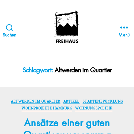
Suchen
Menü
FREIHAUS-
Archiv
|
STATTBAU
Schlagwort:
Altwerden im Quartier
HAMBURG
Kategorien
ALTWERDEN IM QUARTIER
ARTIKEL
STADTENTWICKLUNG
WOHNPROJEKTE HAMBURG
WOHNUNGSPOLITIK
Ansätze einer guten