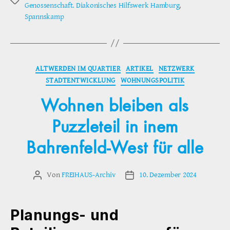
Schlagwörter
Genossenschaft. Diakonisches Hilfswerk Hamburg
,
Spannskamp
Kategorien
ALTWERDEN IM QUARTIER
ARTIKEL
NETZWERK
STADTENTWICKLUNG
WOHNUNGSPOLITIK
Wohnen bleiben als
Puzzleteil in inem
Bahrenfeld-West für alle
Von
FREIHAUS-Archiv
10. Dezember 2024
Beitragsautor
Veröffentlichungsdatum
Planungs- und