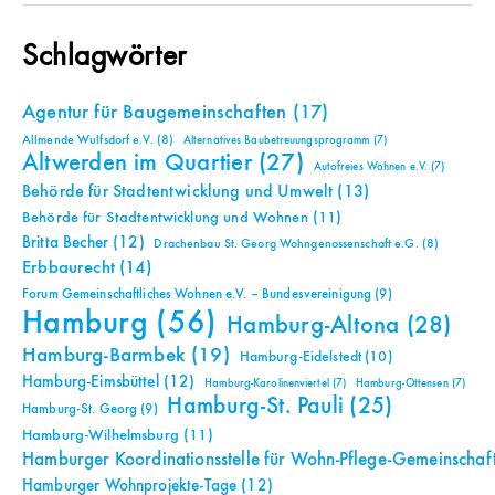
Schlagwörter
Agentur für Baugemeinschaften
(17)
Allmende Wulfsdorf e.V.
(8)
Alternatives Baubetreuungsprogramm
(7)
Altwerden im Quartier
(27)
Autofreies Wohnen e.V.
(7)
Behörde für Stadtentwicklung und Umwelt
(13)
Behörde für Stadtentwicklung und Wohnen
(11)
Britta Becher
(12)
Drachenbau St. Georg Wohngenossenschaft e.G.
(8)
Erbbaurecht
(14)
Forum Gemeinschaftliches Wohnen e.V. – Bundesvereinigung
(9)
Hamburg
(56)
Hamburg-Altona
(28)
Hamburg-Barmbek
(19)
Hamburg-Eidelstedt
(10)
Hamburg-Eimsbüttel
(12)
Hamburg-Karolinenviertel
(7)
Hamburg-Ottensen
(7)
Hamburg-St. Pauli
(25)
Hamburg-St. Georg
(9)
Hamburg-Wilhelmsburg
(11)
Hamburger Koordinationsstelle für Wohn-Pflege-Gemeinschaf
Hamburger Wohnprojekte-Tage
(12)