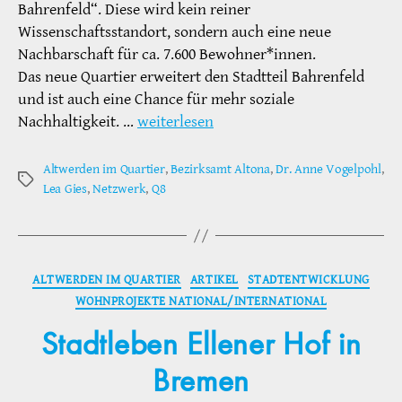
Bahrenfeld“. Diese wird kein reiner
Wissenschaftsstandort, sondern auch eine neue
Nachbarschaft für ca. 7.600 Bewohner*innen.
Das neue Quartier erweitert den Stadtteil Bahrenfeld
und ist auch eine Chance für mehr soziale
Nachhaltigkeit. …
weiterlesen
Altwerden im Quartier
,
Bezirksamt Altona
,
Dr. Anne Vogelpohl
,
Schlagwörter
Lea Gies
,
Netzwerk
,
Q8
Kategorien
ALTWERDEN IM QUARTIER
ARTIKEL
STADTENTWICKLUNG
WOHNPROJEKTE NATIONAL/INTERNATIONAL
Stadtleben Ellener Hof in
Bremen