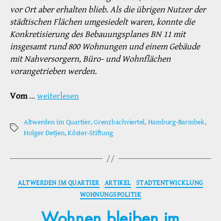
vor Ort aber erhalten blieb. Als die übrigen Nutzer der
städtischen Flächen umgesiedelt waren, konnte die
Konkretisierung des Bebauungsplanes BN 11 mit
insgesamt rund 800 Wohnungen und einem Gebäude
mit Nahversorgern, Büro- und Wohnflächen
vorangetrieben werden.
Vom
…
weiterlesen
Altwerden im Quartier
,
Grenzbachviertel
,
Hamburg-Barmbek
,
Schlagwörter
Holger Detjen
,
Köster-Stiftung
Kategorien
ALTWERDEN IM QUARTIER
ARTIKEL
STADTENTWICKLUNG
WOHNUNGSPOLITIK
Wohnen bleiben im