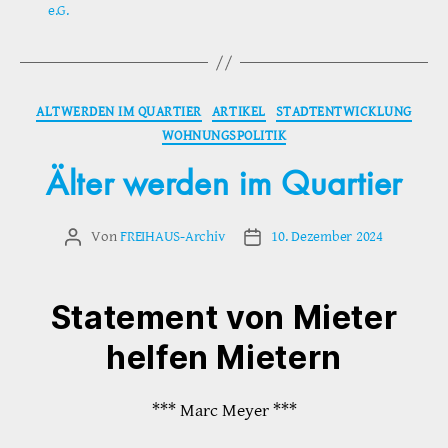
e.G.
Kategorien
ALTWERDEN IM QUARTIER
ARTIKEL
STADTENTWICKLUNG
WOHNUNGSPOLITIK
Älter werden im Quartier
Von
FREIHAUS-Archiv
10. Dezember 2024
Beitragsautor
Veröffentlichungsdatum
Statement von Mieter
helfen Mietern
*** Marc Meyer ***