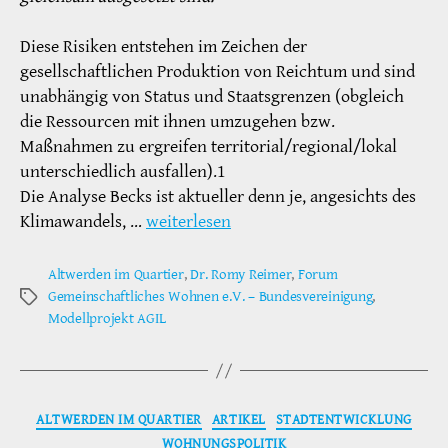
Diese Risiken entstehen im Zeichen der
gesellschaftlichen Produktion von Reichtum und sind
unabhängig von Status und Staatsgrenzen (obgleich
die Ressourcen mit ihnen umzugehen bzw.
Maßnahmen zu ergreifen territorial/regional/lokal
unterschiedlich ausfallen).1
Die Analyse Becks ist aktueller denn je, angesichts des
Klimawandels, …
weiterlesen
Altwerden im Quartier
,
Dr. Romy Reimer
,
Forum
Gemeinschaftliches Wohnen e.V. – Bundesvereinigung
,
Schlagwörter
Modellprojekt AGIL
Kategorien
ALTWERDEN IM QUARTIER
ARTIKEL
STADTENTWICKLUNG
WOHNUNGSPOLITIK