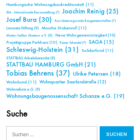
Hamburgische Wohnungsbaukreditanstalt
(11)
Joachim Reinig
(25)
IBA - Internationale Bauausstellung
(7)
Josef Bura
(30)
Koordinierungsrunde Baugemeinschaften
(7)
Mascha Stubenvoll
(11)
Lawaetz-Stiftung
(9)
Neue Wohngemeinnützigkeit
(10)
Mieter helfen Mietern e.V.
(8)
SAGA
(15)
Projektgruppe Parkhaus
(10)
Reiner Schendel
(7)
Schleswig-Holstein
(31)
Solidarfond
(11)
STATTBAU Arbeitsbereiche
(9)
STATTBAU HAMBURG GmbH
(21)
Tobias Behrens
(37)
Ulrike Petersen
(18)
Wohnquartier Saarlandstraße
(12)
Wohnbund
(11)
Wohnreform e.G.
(9)
Wohnungsbaugenossenschaft Schanze e.G.
(19)
Suche
Suchen
nach: