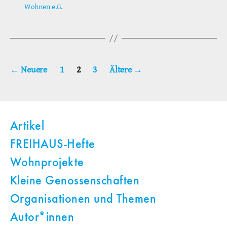
Wohnen e.G.
Seitennummerierung
←
Neuere
1
2
3
Ältere
→
der
Beiträge
Artikel
FREIHAUS-Hefte
Wohnprojekte
Kleine Genossenschaften
Organisationen und Themen
Autor*innen