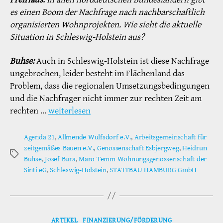
es einen Boom der Nachfrage nach nachbarschaftlich
organisierten Wohnprojekten. Wie sieht die aktuelle
Situation in Schleswig-Holstein aus?
Buhse:
Auch in Schleswig-Holstein ist diese Nachfrage
ungebrochen, leider besteht im Flächenland das
Problem, dass die regionalen Umsetzungsbedingungen
und die Nachfrager nicht immer zur rechten Zeit am
rechten …
weiterlesen
Agenda 21
,
Allmende Wulfsdorf e.V.
,
Arbeitsgemeinschaft für
zeitgemäßes Bauen e.V.
,
Genossenschaft Esbjergweg
,
Heidrun
Schlagwörter
Buhse
,
Josef Bura
,
Maro Temm Wohnungsgenossenschaft der
Sinti eG
,
Schleswig-Holstein
,
STATTBAU HAMBURG GmbH
Kategorien
ARTIKEL
FINANZIERUNG/FÖRDERUNG