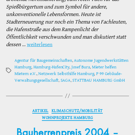
Spießbürgertum und zum Symbol für andere,
unkonventionelle Lebensformen. Heute ist
Stadterneuerung nur noch ein Thema von Fachleuten,
die Hafenstraße aus dem Rampenlicht der
Öffentlichkeit verschwunden und man diskutiert statt
dessen
…
weiterlesen
Agentur für Baugemeinschaften
,
Autonome Jugendwerkstätten
Hamburg
,
Hamburg-HafenCity
,
Josef Bura
,
Mieter helfen
Schlagwörter
Mietern e.V.
,
Netzwerk Selbsthilfe Hamburg
,
P 99 Gebäude-
Verwaltungsgesellschaft
,
SAGA
,
STATTBAU HAMBURG GmbH
Kategorien
ARTIKEL
KLIMASCHUTZ/MOBILITÄT
WOHNPROJEKTE HAMBURG
Bauherrenpreis 2004 –