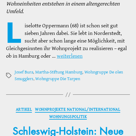
Wohneinheiten entstehen in einem altengerechten
Umfeld.
L
iselotte Oppermann (68) ist schon seit gut
sieben Jahren dabei. Sie lebt in Norderstedt,
sucht aber schon lange eine Möglichkeit, mit
Gleichgesinnten ihr Wohnprojekt zu realisieren – egal
ob in Hamburg oder …
weiterlesen
Josef Bura
,
Martha-Stiftung Hamburg
,
Wohngruppe De olen
Schlagwörter
Smugglers
,
Wohngruppe Die Tarpen
Kategorien
ARTIKEL
WOHNPROJEKTE NATIONAL/INTERNATIONAL
WOHNUNGSPOLITIK
Schleswig-Holstein: Neue