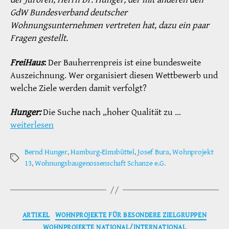
GdW Bundesverband deutscher
Wohnungsunternehmen vertreten hat, dazu ein paar
Fragen gestellt.
FreiHaus
:
Der Bauherrenpreis ist eine bundesweite
Auszeichnung. Wer organisiert diesen Wettbewerb und
welche Ziele werden damit verfolgt?
Hunger:
Die Suche nach „hoher Qualität zu …
weiterlesen
Bernd Hunger
,
Hamburg-Eimsbüttel
,
Josef Bura
,
Wohnprojekt
Schlagwörter
13
,
Wohnungsbaugenossenschaft Schanze e.G.
Kategorien
ARTIKEL
WOHNPROJEKTE FÜR BESONDERE ZIELGRUPPEN
WOHNPROJEKTE NATIONAL/INTERNATIONAL