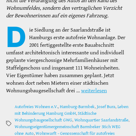
nicht die Verdrängung des Autos an den Rand des
Wohnumfeldes, sondern den vertraglichen Verzicht
der Bewohnerinnen auf ein eigenes Fahrzeug.
D
ie Siedlung an der Saarlandstraße ist
Hamburgs erste autofreie Wohnanlage. Der
2001 fertiggestellte erste Bauabschnitt
umfasst architektonisch interessante und individuell
geplante viergeschossige Mehrfamilienhäuser mit
Staffelgeschoss und insgesamt 111 Wohneinheiten.
Vier Eigentümer haben zusammen geplant. Jetzt
wohnen dort neben Mietern einer städtischen
Wohnungsbaugesellschaft drei …
weiterlesen
Autofreies Wohnen e.V.
,
Hamburg-Barmbek
,
Josef Bura
,
Leben
mit Behinderung Hamburg GmbH
,
Städtische
Wohnungsbaugesellschaft GWG
,
Wohnquartier Saarlandstraße
,
Schlagwörter
Wohnungseigentümergemeinschaft Barmbeker Stich WEG
ohne Auto
,
Wohnwarft - Genossenschaft für autofreies