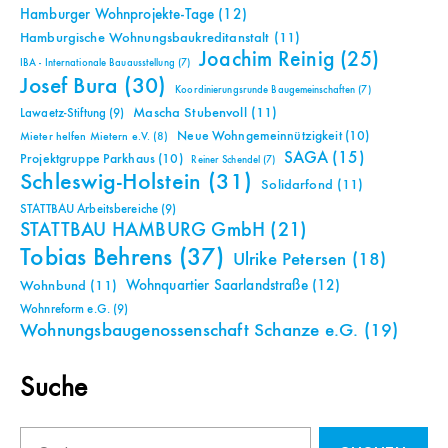
Hamburger Wohnprojekte-Tage
(12)
Hamburgische Wohnungsbaukreditanstalt
(11)
Joachim Reinig
(25)
IBA - Internationale Bauausstellung
(7)
Josef Bura
(30)
Koordinierungsrunde Baugemeinschaften
(7)
Mascha Stubenvoll
(11)
Lawaetz-Stiftung
(9)
Neue Wohngemeinnützigkeit
(10)
Mieter helfen Mietern e.V.
(8)
SAGA
(15)
Projektgruppe Parkhaus
(10)
Reiner Schendel
(7)
Schleswig-Holstein
(31)
Solidarfond
(11)
STATTBAU Arbeitsbereiche
(9)
STATTBAU HAMBURG GmbH
(21)
Tobias Behrens
(37)
Ulrike Petersen
(18)
Wohnquartier Saarlandstraße
(12)
Wohnbund
(11)
Wohnreform e.G.
(9)
Wohnungsbaugenossenschaft Schanze e.G.
(19)
Suche
Suchen