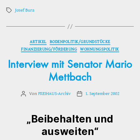
Josef Bura
Schlagwörter
Kategorien
ARTIKEL
BODENPOLITIK/GRUNDSTÜCKE
FINANZIERUNG/FÖRDERUNG
WOHNUNGSPOLITIK
Interview mit Senator Mario
Mettbach
Von
FREIHAUS-Archiv
1. September 2002
Beitragsautor
Veröffentlichungsdatum
„Beibehalten und
ausweiten“