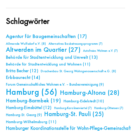
Schlagwörter
Agentur für Baugemeinschaften
(17)
Allmende Wulfsdorf e.V.
(8)
Alternatives Baubetreuungsprogramm
(7)
Altwerden im Quartier
(27)
Autofreies Wohnen e.V.
(7)
Behörde für Stadtentwicklung und Umwelt
(13)
Behörde für Stadtentwicklung und Wohnen
(11)
Britta Becher
(12)
Drachenbau St. Georg Wohngenossenschaft e.G.
(8)
Erbbaurecht
(14)
Forum Gemeinschaftliches Wohnen e.V. – Bundesvereinigung
(9)
Hamburg
(56)
Hamburg-Altona
(28)
Hamburg-Barmbek
(19)
Hamburg-Eidelstedt
(10)
Hamburg-Eimsbüttel
(12)
Hamburg-Karolinenviertel
(7)
Hamburg-Ottensen
(7)
Hamburg-St. Pauli
(25)
Hamburg-St. Georg
(9)
Hamburg-Wilhelmsburg
(11)
Hamburger Koordinationsstelle für Wohn-Pflege-Gemeinschaf